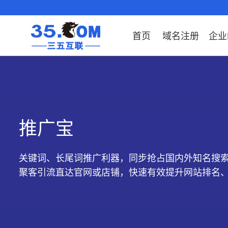
首页
域名注册
企业
域名注册
产品
产品
产品
产品
产品
安全证书
出海独立站
产品
证书品牌
网站推广
域名服务
解决方案
服务
解决方案
解决方案
解决方案
解决方案
证书
社媒
域名注册
企业邮箱
刺猬响站
经济型
基础版
云OA
SSL证书申请
谷易搜
海外加速
ssITrus
百度搜索
DNS管理器
企业云办公解决方
SSL证书
企业上网解决方案
企业上网解决方案
企业上网解决方案
企业上
域名价格总览
EDM邮件营销
微信小程序
全能型
标准版
OKR
国密证书申请
DigiCert
Google优化&推
备案中心
企业沟通解决方案
海外加速
云服务器常见问题
外贸数字营销解决
企业云办公解决方
企业数
推广宝
广
近期促销
定制及品牌建站
独享型
高级版
人脉云名片
GeoTrust
域名转入
企业数字化解决方
Google优化&推广
IPV6转换服务
企业数字化解决方
虚拟主
Whois查询
谷易搜
外贸型
TrustAsia
SSL证书
企业邮箱常见问题
AI扫描
关键词、长尾词推广利器，同步抢占国内外知名搜
老型号
聚客引流直达官网或店铺，快速有效提升网站排名
代理型
数据库产品