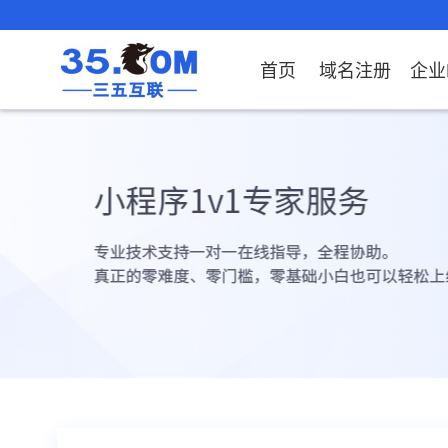
首页
域名注册
企业
域名注册
产品
产品
产品
产品
产品
安全证书
出海独立站
产品
证书品牌
网站推广
域名服务
解决方案
服务
解决方案
解决方案
解决方案
解决方案
证书
社媒
域名注册
企业邮箱
刺猬响站
经济型
基础版
云OA
SSL证书申请
谷易搜
海外加速
ssITrus
百度搜索
DNS管理器
企业云办公解决方
SSL证书
企业上网解决方案
企业上网解决方案
企业上网解决方案
企业上
域名价格总览
EDM邮件营销
微信小程序
全能型
标准版
OKR
国密证书申请
DigiCert
Google优化&推
备案中心
企业沟通解决方案
海外加速
云服务器常见问题
外贸数字营销解决
企业云办公解决方
企业数
广
近期促销
定制及品牌建站
独享型
高级版
人脉云名片
GeoTrust
域名转入
企业数字化解决方
Google优化&推广
IPV6转换服务
企业数字化解决方
虚拟主
Whois查询
谷易搜
外贸型
TrustAsia
SSL证书
企业邮箱常见问题
AI扫描
老型号
代理型
数据库产品