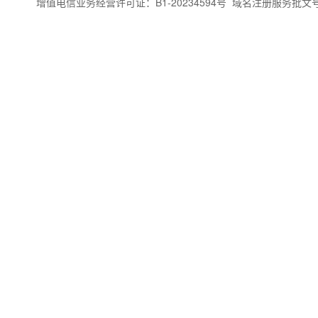
增值电信业务经营许可证：B1-20234594号
域名注册服务批文号：闽