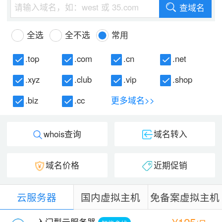
查域名
全选
全不选
常用
.top
.com
.cn
.net
.xyz
.club
.vip
.shop
.biz
.cc
更多域名>>
whois查询
域名转入
域名价格
近期促销
云服务器
国内虚拟主机
免备案虚拟主机