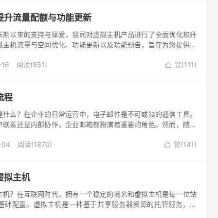
提升流量配额与功能更新
长期以来的支持与厚爱，我司对虚拟主机产品进行了全面优化和升
拟主机流量与空间优化、功能更新以及功能预告，旨在为您提供更
定的使用体验。
-16
阅读(951)
赞(
111
)

流程
是什么？在企业的日常运营中，电子邮件是不可或缺的通信工具。
户联系还是内部协作，企业邮箱都扮演着重要的角色。然而，随着
业邮箱的续费问题也随之提上日程。对于企业而言，了解并掌握企
-04
阅读(1870)
赞(
141
)
关重要，以确保邮箱服务能够持续稳定地为企业提供支持。下面将

流程。
虚拟主机
主机？在互联网时代，拥有一个稳定的域名和虚拟主机是每一位站
基础配置。虚拟主机是一种基于共享服务器资源的托管服务，然
虚拟主机时，对于如何选择适合的虚拟主机？如何确保域名与虚拟