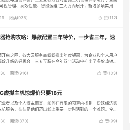
“可视管理、高效性能、智能运维”三大方向展开，新增多项实用功
程，为广大用户带来更加稳定、高效、易用的主机服务。
19
阅读(935)
赞(
112
)

服务器抢购攻略：爆款配置三年特价，一步省三年，速
全面开启之际，各大云服务商纷纷推出年度钜惠，为企业和个人用户
高效升级的好机会。三五互联在今年双11活动中推出了多款热销云
款6型”云服务器更推出“三年特价”方案，特别适合有长期稳定使用
-30
阅读(916)
赞(
103
)
助力用户以更低成本锁定优质资源，实现业务的持续稳定运行。

1G虚拟主机惊爆价只要18元
职业者以及个人博主而言，如何在有限的预算内找到一份既经济实
主机服务，往往是他们迈出线上重要一步时遇到的一个难题。今年
互联推出的“云峰A型”云虚拟主机，以令人惊喜的首年18元价格亮
-30
阅读(870)
赞(
99
)
的性价比之选！
