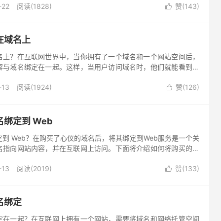
-22
阅读(1828)
赞(
143
)
较困惑。以下是关于“如何购买域名的虚拟主机”的相关介绍。

在域名上
名上？在互联网世界中，当你拥有了一个域名和一个网站空间后，
容与域名绑定在一起。这样，当用户访问域名时，他们就能看到网
介绍网页和域名绑定的步骤。
-13
阅读(1924)
赞(
126
)

绑定到 Web
到 Web？在购买了心仪的域名后，将其绑定到Web服务是一个关
名指向网站内容，并在互联网上访问。下面将介绍如何将购买的域
-13
阅读(2019)
赞(
133
)

名绑定
定在一起？在互联网上拥有一个网站，需要将域名和网络托管空间