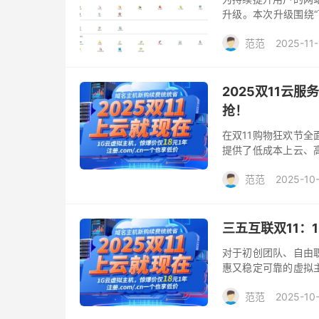
升级。本次升级围绕
能并优化原有操作流
范范
2025-11-
2025双11云
抢！
在双11购物狂欢节
提供了低成本上云、
服务器配置，其中“爆
范范
2025-10
需求的团队或个人，
三五互联双11：
对于初创团队、自由
惠又稳定可靠的虚拟
双11大促期间，三五
范范
2025-10
相，堪称入门级用户