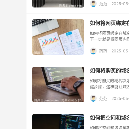
范范
2025-05
主机绑定？等问题还比
如何将网页绑定
如何将网页绑定在域
下一步就是将网页内
页上的内容。以下将
范范
2025-05
如何将购买的域名
如何将购买的域名绑定
键步骤，这样能让域
名绑定到 Web服务。
范范
2025-05
如何把空间和域
如何将空间和域名绑