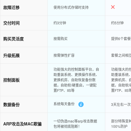
故障迁移
使用分布式存储时支持
交付时间
约3分钟
约5分钟
购买灵活度
按需购买
提供6个套
升级拓展
按需弹性扩容
套餐之间相
功能强大的控制面板平台，自
功能强大的
助重装系统、更换操作系统、
助重装系统
控制面板
更换机房、自助恢复备份数
更换机房、
据，自助软/硬重启，一键配
据，自助软/
置FTP、IIS等
置FTP、IIS
系统每天备份
数据备份
3天左右一
一切伪造mac等arp攻击数据
部分特殊变种
ARP攻击及MAC欺骗
包将被彻底阻断！
100%防护