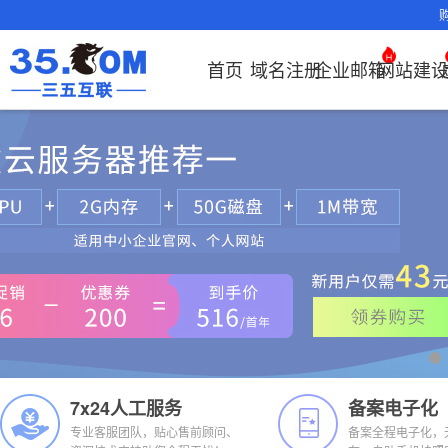
首页
域名注册
企业邮箱
网站建
域名注册
产品
产品
产品
产品
产品
安全证书
出海独立站
产品
证书品牌
网站推广
域名服务
解决方案
服务
解决方案
解决方案
解决方案
解决方案
证书管理
社媒运营
解决方案
常见问题
解决方案
常见问题
常见问题
常见问题
解
解
域名注册
企业邮箱
刺猬响站
经济型
基础版
云OA
SSL证书
谷易搜
海外加速
ssITrus
百度搜索
DNS管理器
企业云办公解
SSL证书
企业上网解决
企业上网解决
企业上网解决
企业上网解决方案
证书选购
出海社媒
企业邮箱首
如何购买云
什么是CD
什么是OA
企业上
企业上
申请
决方案
方案
方案
方案
运营
要用CDN？
方案
方案
邮局解析及
如何选择合
OA有哪些
域名价格总览
EDM邮件营销
微信小程序
全能型
标准版
OKR
DigiCert
Google优
备案中心
海外加速
企业数字化解决方案
我的证书
国密证书
企业沟通解决
云服务器常见
外贸数字营销
企业云办公解
置使用指南
如何接入域
企业数
网络安
化&推广
云服务器购
35OA有什
近期促销
定制及品牌建
独享型
高级版
人脉云名片
GeoTrust
域名转入
Google优化&
虚拟主机常见问题
证书托管
申请
方案
问题
解决方案
决方案
决方案
方案
企业邮箱部
如何管理加
站
推广
服务器网站
如何创建O
Whois查询
外贸型
TrustAsia
SSL证书
AI扫描/修复
企业数字化解
IPV6转换服务
企业数字化解
书
域名常
网站建
如何查询流
谷易搜
怎么创建云
决方案
决方案
问题
企业邮箱续
况？
老型号
企业邮箱常见
CDN流量
代理型
问题
费？
7x24人工服务
备案电子化
数据库产品
专业客服团队，贴心售前顾问、
备案全程电子化，