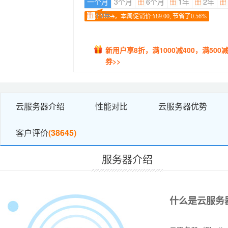
一个月
3个月
6个月
1年
2年
10年
原价:¥
89.5
，本周促销价:¥89.00, 节省了0.56%
新用户享8折，满1000减400，满500减
券>>
云服务器介绍
性能对比
云服务器优势
客户评价
(38645)
服务器介绍
什么是云服务