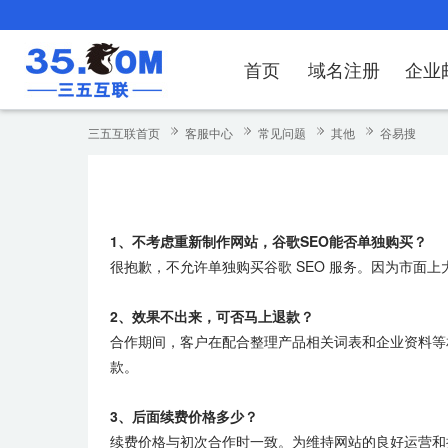
首页
域名注册
企业
域名注册
产品
产品
产品
产品
产品
安全证书
出海独立站
产品
证书品牌
网站推广
域名服务
解决方案
服务
解决方案
解决方案
解决方案
解决方案
三五互联首页
客服中心
常见问题
其他
谷易搜
域名注册
企业邮箱
刺猬响站
经济型
基础版
云OA
SSL证书申请
谷易搜
海外加速
ssITrus
百度搜索
DNS管理器
企业云办公解
SSL证书
企业上网解决
企业上网解决
企业上网解决
企
域名价格总览
EDM邮件营销
微信小程序
全能型
标准版
OKR
国密证书申请
DigiCert
Google优化&推广
备案中心
企业沟通解决
海外加速
云服务器常见
外贸数字营销
企业云办公解
企
1、不考虑重新制作网站，谷歌SEO能否单独购买？
近期促销
定制及品牌建站
独享型
高级版
人脉云名片
GeoTrust
域名转入
企业数字化解
Google优化
IPV6转换服务
企业数字化解
虚
很抱歉，不允许单独购买谷歌 SEO 服务。因为市面
Whois查询
谷易搜
外贸型
TrustAsia
SSL证书
企业邮箱常见
A
2、效果不出来，可否马上退款？
老型号
合作期间，客户在配合整理产品相关词表和企业资料等
款。
代理型
数据库产品
3、后面续费价格多少？
续费价格与初次合作时一致。为维持网站的良好运营和