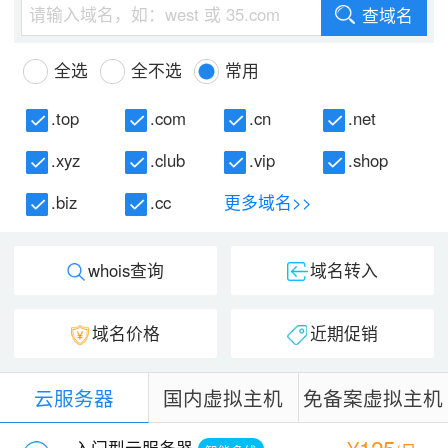
查域名
全选
全不选
常用
.top
.com
.cn
.net
.xyz
.club
.vip
.shop
.biz
.cc
更多域名>>
whois查询
域名转入
域名价格
近期促销
云服务器
国内虚拟主机
免备案虚拟主机