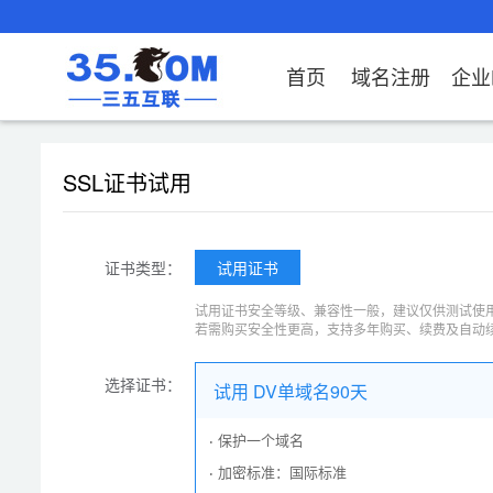
首页
域名注册
企业
域名注册
产品
产品
产品
产品
产品
安全证书
出海独立站
产品
证书品牌
网站推广
域名服务
解决方案
服务
解决方案
解决方案
解决方案
解决方案
证书
社媒
SSL证书试用
域名注册
企业邮箱
刺猬响站
经济型
基础版
云OA
SSL证书申请
谷易搜
海外加速
ssITrus
百度搜索
DNS管理器
企业云办公解决方
SSL证书
企业上网解决方案
企业上网解决方案
企业上网解决方案
企业上
域名价格总览
EDM邮件营销
微信小程序
全能型
标准版
OKR
国密证书申请
DigiCert
Google优化&推
备案中心
企业沟通解决方案
海外加速
云服务器常见问题
外贸数字营销解决
企业云办公解决方
企业数
广
证书类型：
试用证书
近期促销
定制及品牌建站
独享型
高级版
人脉云名片
GeoTrust
域名转入
企业数字化解决方
Google优化&推广
IPV6转换服务
企业数字化解决方
虚拟主
试用证书安全等级、兼容性一般，建议仅供测试使用
Whois查询
谷易搜
外贸型
TrustAsia
SSL证书
企业邮箱常见问题
AI扫描
若需购买安全性更高，支持多年购买、续费及自动
老型号
选择证书：
试用 DV单域名90天
代理型
·
保护一个域名
数据库产品
·
加密标准：国际标准