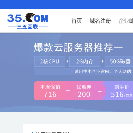
首页
域名注册
企业
域名注册
产品
产品
产品
产品
产品
安全证书
出海独立站
产品
证书品牌
网站推广
域名服务
解决方案
服务
解决方案
解决方案
解决方案
解决方案
域名注册
企业邮箱
刺猬响站
经济型
基础版
云OA
SSL证书申请
谷易搜
海外加速
ssITrus
百度搜索
DNS管理器
企业云办公解
SSL证书
企业上网解决
企业上网解决
企业上网解决
企
域名价格总览
EDM邮件营销
微信小程序
全能型
标准版
OKR
国密证书申请
DigiCert
Google优化&推广
备案中心
企业沟通解决
海外加速
云服务器常见
外贸数字营销
企业云办公解
企
近期促销
定制及品牌建站
独享型
高级版
人脉云名片
GeoTrust
域名转入
企业数字化解
Google优化&
IPV6转换服务
企业数字化解
虚
Whois查询
谷易搜
外贸型
TrustAsia
SSL证书
企业邮箱常见
AI
老型号
代理型
数据库产品