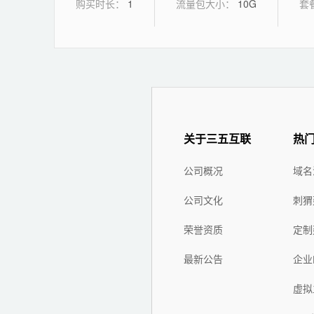
购买时长：
1
流量包大小：
10G
套
关于三五互联
热
公司概况
域名
公司文化
刺猬
荣誉资质
定制
最新公告
企业
虚拟