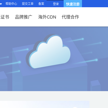
帮助中心
提交工单
备案
快速注册
登录
L证书
品牌推广
海外CDN
代理合作
南
站？
HTTPS有什么
品功能与优势
操作流程）？
题
站流程
L证书？
续费？
局与组件渲染
台操作指南
、OV、EV证
?
题
相关问题
关问题
过户域名？
相关问题
问题
SL证书品