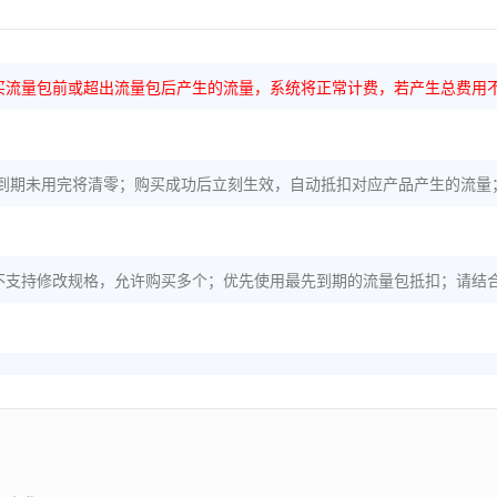
买流量包前或超出流量包后产生的流量，系统将正常计费，若产生总费用不
到期未用完将清零；购买成功后立刻生效，自动抵扣对应产品产生的流量
不支持修改规格，允许购买多个；优先使用最先到期的流量包抵扣；请结