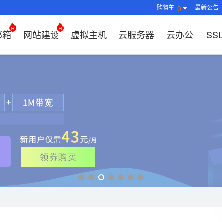
购物车
最新公告
0
邮箱
网站建设
虚拟主机
云服务器
云办公
SS
证书管理
社媒运营
解决方案
常见问题
解决方案
常见问题
常见问题
常见问题
解决方案
解决方案
常见问题
常见问题
常见问题
常见问题
常见问题
决方案
方案
方案
方案
业上网解决方案
证书选购
出海社媒运营
企业邮箱首次登录
如何购买云服务器
什么是CDN？为什么要用CDN？
什么是OA？
企业上网解决方案
企业上网解决方案
网络安全解决方案
外贸数字营销解决
购买虚拟主机常见问题咨询
域名注册新手指
如何管理刺猬响
HTTP和
谷易搜产
方案
区别？
邮局解析及客户端设置使用指南
如何选择合适的云服务器
如何接入域名？
OA有哪些功能？
如何选择合适的虚拟主机?
如何购买域名（
站点访问常见问
独立站建
方案
问题
解决方案
决方案
业数字化解决方案
我的证书
企业数字化解决方案
网络安全解决方案
什么是SS
企业邮箱部署SSL证书
云服务器购买常见问题
如何管理加速域名？
35OA有什么优势？
虚拟主机购买流程
域名到期了如何
如何设置页面布
谷易搜后
决方案
推广
决方案
拟主机常见问题
证书托管
域名常见问题
网站建设常见问题
什么是DV
企业邮箱续费流程
服务器网站搭建步骤
如何查询流量使用情况？
如何创建OKR？
选择多大的空间和流量合适
域名注册常见问
网站SEO、收录
关键词相
问题
扫描/修复
书？
CDN流量包如何续费？
怎么创建云名片？
如何转入/转出/
网站安全及侵权
费用相关
如何选择S
牌？