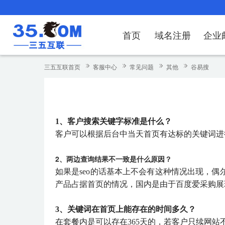
首页
域名注册
企业
域名注册
产品
产品
产品
产品
产品
安全证书
出海独立站
产品
证书品牌
网站推广
域名服务
解决方案
服务
解决方案
解决方案
解决方案
解决方案
三五互联首页
客服中心
常见问题
其他
谷易搜
域名注册
企业邮箱
刺猬响站
经济型
基础版
云OA
SSL证书申请
谷易搜
海外加速
ssITrus
百度搜索
DNS管理器
企业云办公解
SSL证书
企业上网解决
企业上网解决
企业上网解决
企
域名价格总览
EDM邮件营销
微信小程序
全能型
标准版
OKR
国密证书申请
DigiCert
Google优化&推广
备案中心
企业沟通解决
海外加速
云服务器常见
外贸数字营销
企业云办公解
企
1、客户搜索关键字标准是什么？
近期促销
定制及品牌建站
独享型
高级版
人脉云名片
GeoTrust
域名转入
企业数字化解
Google优化
IPV6转换服务
企业数字化解
虚
客户可以根据后台中当天首页有达标的关键词进
Whois查询
谷易搜
外贸型
TrustAsia
SSL证书
企业邮箱常见
A
2、两边查询结果不一致是什么原因？
老型号
如果是seo的话基本上不会有这种情况出现，
产品占据首页的情况，国内是由于百度爱采购展
代理型
数据库产品
3、关键词在首页上能存在的时间多久？
在套餐内是可以存在365天的，若客户只续网站