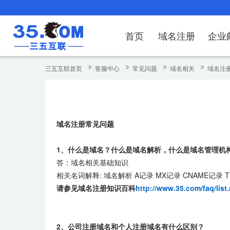
首页
域名注册
企业
域名注册
产品
产品
产品
产品
产品
安全证书
出海独立站
产品
证书品牌
网站推广
域名服务
解决方案
服务
解决方案
解决方案
解决方案
解决方案
三五互联首页
客服中心
常见问题
域名相关
域名注册
域名注册
企业邮箱
刺猬响站
经济型
基础版
云OA
SSL证书申请
谷易搜
海外加速
ssITrus
百度搜索
DNS管理器
企业云办公解
SSL证书
企业上网解决
企业上网解决
企业上网解决
企
域名价格总览
EDM邮件营销
微信小程序
全能型
标准版
OKR
国密证书申请
DigiCert
Google优化&推广
备案中心
企业沟通解决
海外加速
云服务器常见
外贸数字营销
企业云办公解
企
域名注册常见问题
近期促销
定制及品牌建站
独享型
高级版
人脉云名片
GeoTrust
域名转入
企业数字化解
Google优化
IPV6转换服务
企业数字化解
虚
Whois查询
谷易搜
外贸型
TrustAsia
SSL证书
企业邮箱常见
A
1、什么是域名？什么是域名解析，什么是域名管理机
答：域名相关基础知识
老型号
相关名词解释: 域名解析 A记录 MX记录 CNAME记录 T
请参见域名注册知识百科
http://www.35.com/faq/lis
代理型
数据库产品
2、公司注册域名和个人注册域名有什么区别？