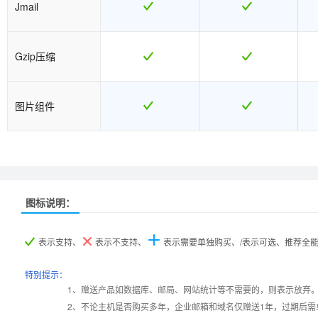
Jmail
Gzip压缩
图片组件
推荐
推荐
图标说明：
产品名称
产品名称
超G-A型
超G-A型
超G-B型
超G-B型
表示支持、
表示不支持、
表示需要单独购买、/表示可选、推荐全
产品编号
产品编号
ghostA
ghostA
ghostB
ghostB
特别提示：
1、赠送产品如数据库、邮局、网站统计等不需要的，则表示放弃
2、不论主机是否购买多年，企业邮箱和域名仅赠送1年，过期后需
设置首页
数据定期备份