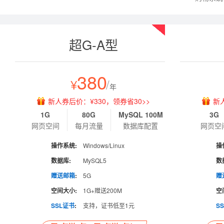
热销
超G-A型
380
¥
/
年
新人券后价：¥330，领券省30>>
新
1G
80G
MySQL 100M
3G
网页空间
每月流量
数据库配置
网页空
操作系统:
Windows/Linux
操
数据库:
MySQL5
数
赠送邮箱
:
5G
赠
空间大小:
1G+赠送200M
空
SSL证书
:
支持，证书低至1元
S