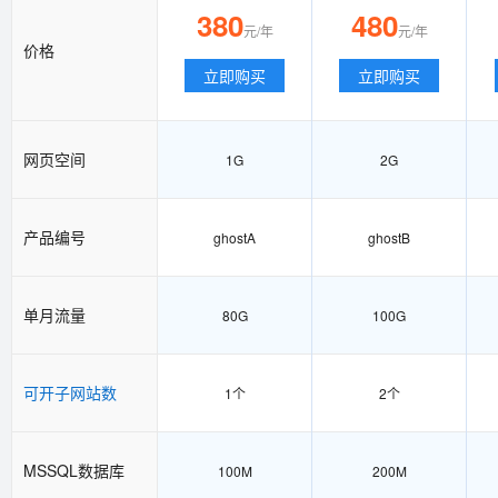
380
480
元/年
元/年
价格
立即购买
立即购买
网页空间
1G
2G
产品编号
ghostA
ghostB
单月流量
80G
100G
可开子网站数
1个
2个
MSSQL数据库
100M
200M