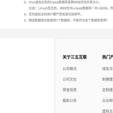
3、linux虚拟主机的mysql数据库是跟WEB空间共享大小。
比如：LinuxA型主机，WEB空间+mysql数据库一共=3
错误页面定义
数据自助恢复
4、任何虚拟主机用户都严禁发送垃圾邮件。
5、赠送数据库仅能使用1个数据库，不能作为多个数据库使用！
rar在线压缩
10重安全保障
免费预装软件
万兆防火墙系统
关于三五互联
热门
Urlrewrite
400服务电话
公司概况
域名注
公司文化
刺猬建
7*24小时在线有问
流量分析
必答
荣誉资质
定制建
7*24小时电话技术
最新公告
企业邮
访问统计
支持
虚拟主