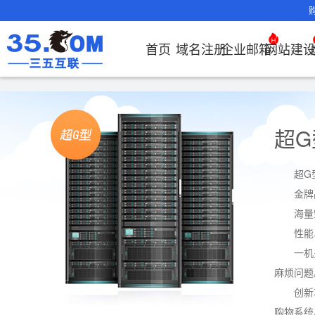
首页
域名注册
企业邮箱
网站建
域名注册
产品
产品
产品
产品
产品
安全证书
出海独立站
产品
证书品牌
网站推广
域名服务
解决方案
服务
解决方案
解决方案
解决方案
解决方案
证书管理
社媒运营
解决方案
常见问题
解决方案
常见问题
常见问题
常见问题
解
解
域名注册
企业邮箱
刺猬响站
经济型
基础版
云OA
SSL证书
谷易搜
海外加速
ssITrus
百度搜索
DNS管理器
企业云办公解
SSL证书
企业上网解决
企业上网解决
企业上网解决
企业上网解决方案
证书选购
出海社媒
企业邮箱首
如何购买云
什么是CD
什么是OA
企业上
企业上
超G
申请
决方案
方案
方案
方案
运营
要用CDN？
方案
方案
邮局解析及
如何选择合
OA有哪些
域名价格总览
EDM邮件营销
微信小程序
全能型
标准版
OKR
DigiCert
Google优
备案中心
海外加速
企业数字化解决方案
我的证书
国密证书
企业沟通解决
云服务器常见
外贸数字营销
企业云办公解
置使用指南
如何接入域
企业数
网络安
化&推广
云服务器购
35OA有什
超G
近期促销
定制及品牌建
独享型
高级版
人脉云名片
GeoTrust
域名转入
Google优化&
虚拟主机常见问题
证书托管
申请
方案
问题
解决方案
决方案
决方案
方案
企业邮箱部
如何管理加
金牌
站
推广
服务器网站
如何创建O
Whois查询
外贸型
TrustAsia
SSL证书
AI扫描/修复
企业数字化解
IPV6转换服务
企业数字化解
书
域名常
网站建
海量
如何查询流
谷易搜
怎么创建云
决方案
决方案
问题
企业邮箱续
况？
性能
老型号
企业邮箱常见
一机
CDN流量
代理型
问题
麻烦问题
费？
数据库产品
创新
购物系统