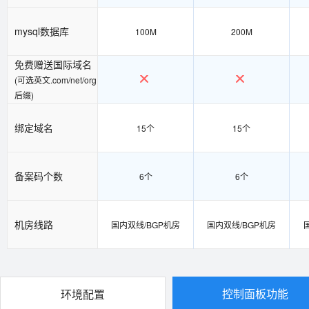
mysql数据库
100M
200M
免费赠送国际域名
(可选英文.com/net/org
后缀)
绑定域名
15个
15个
备案码个数
6个
6个
机房线路
国内双线/BGP机房
国内双线/BGP机房
控制面板功能
环境配置