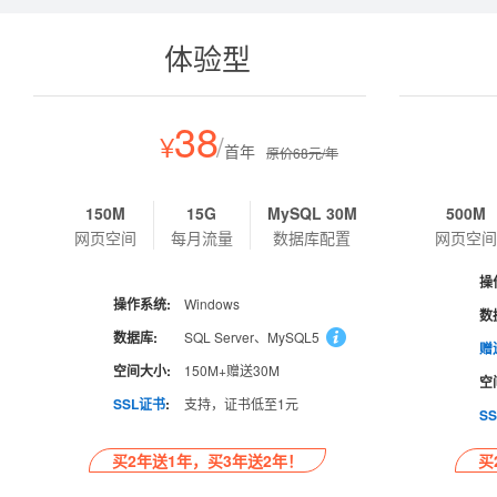
体验型
38
¥
/
首年
原价68元/年
150M
15G
MySQL 30M
500M
网页空间
每月流量
数据库配置
网页空
操
操作系统:
Windows
数
数据库:
SQL Server、MySQL5
赠
空间大小:
150M+赠送30M
空
SSL证书
:
支持，证书低至1元
S
买2年送1年，买3年送2年！
买