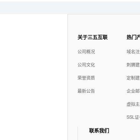
rar在线压缩
10重安全保障
免费预装软件
万兆防火墙系统
关于三五互联
热门
Urlrewrite
400服务电话
公司概况
域名注
公司文化
刺猬建
7*24小时在线有问
流量分析
必答
荣誉资质
定制建
7*24小时电话技术
最新公告
企业邮
访问统计
支持
虚拟主
日志自助下载
SSL证
联系我们
控制面板演示
演示
演示
演示