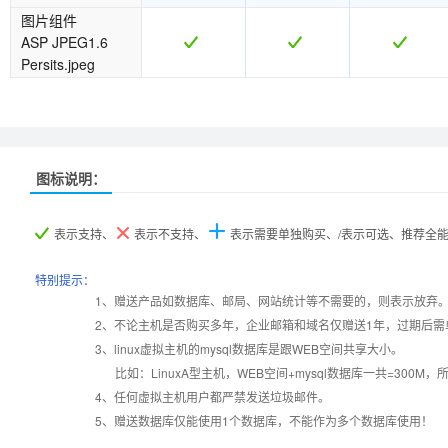
图片组件
ASP JPEG1.6
Persits.jpeg
图标说明：
产品名称
产品名称
基础型
基础型
标准型
标准型
企业型
企业型
表示支持、
表示不支持、
表示需要单独购买、/表示可选、推荐全
产品编号
产品编号
B002
B002
A003
A003
B003
B003
特别提示：
1、赠送产品如数据库、邮局、网站统计等不需要的，则表示放弃
2、不论主机是否购买多年，企业邮箱和域名仅赠送1年，过期后需
设置首页
数据定期备份
3、linux虚拟主机的mysql数据库是跟WEB空间共享大小。
比如：LinuxA型主机，WEB空间+mysql数据库一共=3
错误页面定义
数据自助恢复
4、任何虚拟主机用户都严禁发送垃圾邮件。
5、赠送数据库仅能使用1个数据库，不能作为多个数据库使用！