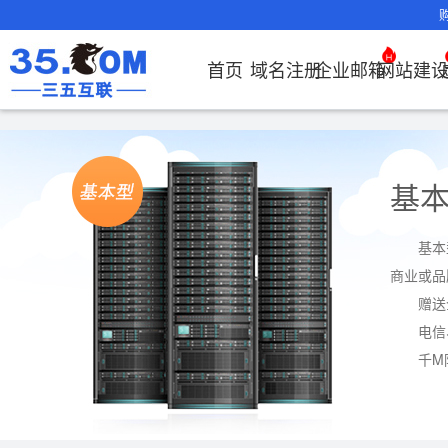
首页
域名注册
企业邮箱
网站建
域名注册
产品
产品
产品
产品
产品
安全证书
出海独立站
产品
证书品牌
网站推广
域名服务
解决方案
服务
解决方案
解决方案
解决方案
解决方案
证书管理
社媒运营
解决方案
常见问题
解决方案
常见问题
常见问题
常见问题
解
解
域名注册
企业邮箱
刺猬响站
经济型
基础版
云OA
SSL证书
谷易搜
海外加速
ssITrus
百度搜索
DNS管理器
企业云办公解
SSL证书
企业上网解决
企业上网解决
企业上网解决
企业上网解决方案
证书选购
出海社媒
企业邮箱首
如何购买云
什么是CD
什么是OA
企业上
企业上
基
申请
决方案
方案
方案
方案
运营
要用CDN？
方案
方案
邮局解析及
如何选择合
OA有哪些
域名价格总览
EDM邮件营销
微信小程序
全能型
标准版
OKR
DigiCert
Google优
备案中心
海外加速
企业数字化解决方案
我的证书
国密证书
企业沟通解决
云服务器常见
外贸数字营销
企业云办公解
置使用指南
如何接入域
企业数
网络安
化&推广
云服务器购
35OA有什
基本
近期促销
定制及品牌建
独享型
高级版
人脉云名片
GeoTrust
域名转入
Google优化&
虚拟主机常见问题
证书托管
申请
方案
问题
解决方案
决方案
决方案
方案
企业邮箱部
如何管理加
商业或品
站
推广
服务器网站
如何创建O
Whois查询
外贸型
TrustAsia
SSL证书
AI扫描/修复
企业数字化解
IPV6转换服务
企业数字化解
书
域名常
网站建
赠送
如何查询流
谷易搜
怎么创建云
决方案
决方案
问题
企业邮箱续
况？
电信
老型号
企业邮箱常见
千M
CDN流量
代理型
问题
费？
数据库产品