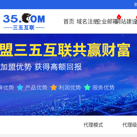
首页
域名注册
企业邮箱
网站建
域名注册
产品
产品
产品
产品
产品
安全证书
出海独立站
产品
证书品牌
网站推广
域名服务
解决方案
服务
解决方案
解决方案
解决方案
解决方案
证书管理
社媒运营
解决方案
常见问题
解决方案
常见问题
常见问题
常见问题
解
解
域名注册
企业邮箱
刺猬响站
经济型
基础版
云OA
SSL证书
谷易搜
海外加速
ssITrus
百度搜索
DNS管理器
企业云办公解
SSL证书
企业上网解决
企业上网解决
企业上网解决
企业上网解决方案
证书选购
出海社媒
企业邮箱首
如何购买云
什么是CD
什么是OA
企业上
企业上
申请
决方案
方案
方案
方案
运营
要用CDN？
方案
方案
邮局解析及
如何选择合
OA有哪些
域名价格总览
EDM邮件营销
微信小程序
全能型
标准版
OKR
DigiCert
Google优
备案中心
海外加速
企业数字化解决方案
我的证书
国密证书
企业沟通解决
云服务器常见
外贸数字营销
企业云办公解
置使用指南
如何接入域
企业数
网络安
化&推广
云服务器购
35OA有什
近期促销
定制及品牌建
独享型
高级版
人脉云名片
GeoTrust
域名转入
Google优化&
虚拟主机常见问题
证书托管
申请
方案
问题
解决方案
决方案
决方案
方案
企业邮箱部
如何管理加
站
推广
服务器网站
如何创建O
Whois查询
外贸型
TrustAsia
SSL证书
AI扫描/修复
企业数字化解
IPV6转换服务
企业数字化解
书
域名常
网站建
如何查询流
谷易搜
怎么创建云
决方案
决方案
问题
企业邮箱续
况？
老型号
企业邮箱常见
CDN流量
代理型
问题
费？
代理模式
代理级
数据库产品