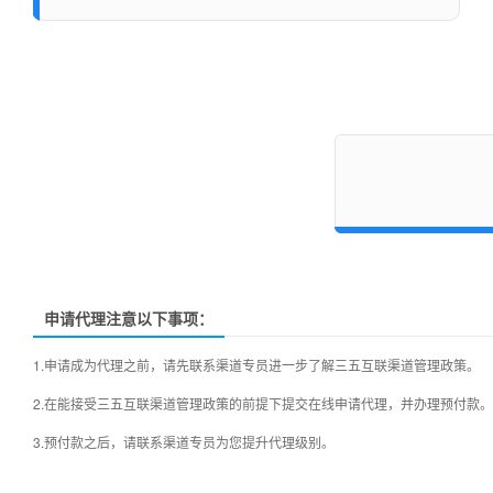
平台。 三五互联作为上游注
除售后服务压力。
加入条件：
三五互联任意级别的代理商
平台价格：
完全免费
合作流程
首次预付款最低金额
1000元
首次预付款最低金额
2000
了解三五互联，注册成为三五互联会员，
在线提交申请
或联
左边渠道专员商洽合作详情， 预付款后联系渠道专员提升代
(周一至周五正常上班时间)，在线签订电子合同，完成申请
免费赠送代理平台
免费赠送代理平台
申请代理注意以下事项：
1.申请成为代理之前，请先联系渠道专员进一步了解三五互联渠道管理政策。
2.在能接受三五互联渠道管理政策的前提下提交在线申请代理，并办理预付款。
三五互联渠道管理政策
3.预付款之后，请联系渠道专员为您提升代理级别。