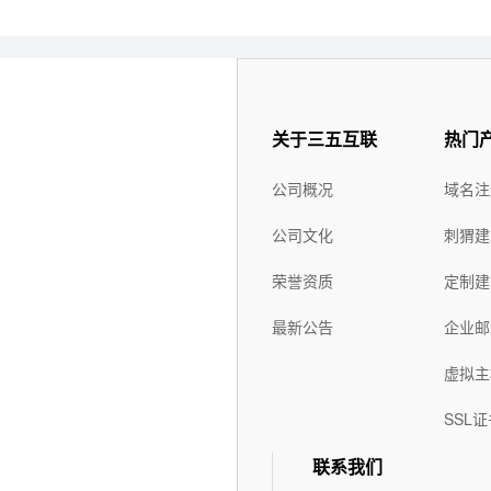
1
使用三五互联的品牌或三五互联的代理商身份进行销售时，
虚拟主机
定，三五互联将对代理商降级或罚款处理（每次罚款
500元起
，从代
2
代理商预付款为必须完成的业绩，该预付款不支持用于域名交易（域名
关于三五互联
热门
3
代理商不得以三五互联"办事处"、"地区代理"或"总代理"、"西部
公司概况
域名注
出任何引人误解或引起混淆的行为，未经我司书面许可,任何代理不能擅
公司、关联公司、总代理或其他实质性关系单位。 使用三五互联的 l
公司文化
刺猬建
理商,等词进行搜索引擎付费推广。
荣誉资质
定制建
4
三五互联为代理商提供的一台500M代理平台空间，仅能放置我司提
最新公告
企业邮
数据。代理平台有效期内最低消费要求
>=1000元
，如未达到的，到
虚拟主
5
代理承诺不会利用三五互联的产品或服务涉及任何违反国家有关政策
五互联有权对代理存储的内容进行审核，审核后再开放服务，但三五
SSL证
联系我们
6
代理需共同维护三五互联品牌及美誉度，不得在网络上散布对三五互