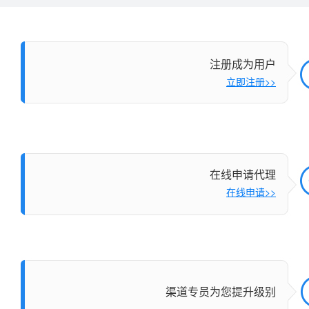
做省心的分销商
适合代理群体：
需要独立网站的代理能给客
注册成为用户
可以独立承担民事责任的个人或企业单位
但又不想投入资金或缺乏技
三五互联拥有良好的口碑、高品质的产品和服务，15年经营，
立即注册>>
可以独立为您所发展的用户开据合法有效的服务票据
用户的选择！国内3强主机服务商, ICANN、CNNIC双认证
功 能：
强大的代理平台!您想要的
注册商，被CNNIC评为四级星注册服务机构，与我们合作可
可以为用户提供必要的技术服务与咨询服务
的后顾之忧，服务品质有保障！
应当拥有固定的服务场所
售后支持
使用方便
功
具有比较丰富的互联网络技术经验与从业背景
加入条件：
三五互联任意级别的代理商
具有便利的上网通讯条件及必要的设备
在线申请代理
在线申请>>
个人需要提交个人身份证复印件，企业提交企业营业执照复印件
平台价格：
完全免费
需要交付一定的预交款，该款项是为您注册域名、购买网站所用，
给力的分销平台
认可三五互联的品牌和产品，遵守
三五互联代理管理规定
可立即拥有一个独立的分销平台系统，其中包括会员注册、
其他未展示完整的条件以双方的约定或协议为准
适合代理群体：
已经有自己的业务平台
册、虚拟主机、企业邮局、数据库、 即时开通管理，在线支
成为代理需要联系渠道部签定相关代理协议并支付预付款项，限周
能，只要代理账号上有足够的预付款，您的用户随时可以在
功 能：
API接口是基于三五互联
渠道专员为您提升级别
在线开通业务， 独家提供"客服托管"功能，可在代理平台或
API程序接口。 分销商自
面板以您的身份代答您客户的问题，既能保护您的独立品牌