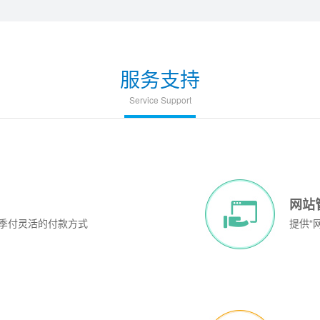
限
量
10
服务支持
委托我公司安装，我公司负责接入
台
down）帮助其重启。 并提供技术支持和技术咨
Service Support
¥1380元/
¥888元/
¥1050元/
¥1480元/
月
月
月
月
器:
:
处理器:
型号:
Core2 E5300 2x2.66Hz
美国E3-32-240
Core2 Q8200 4x2.33GH
美国E5-32-240
:
器:
内存:
处理器:
2GB
E3-1230v3
4GB
E5-2660*2
网站
:
:
硬盘:
内存:
250GB SATA
32G
500GB SATA
32G
、季付灵活的付款方式
提供“
:
:
带宽:
硬盘:
10MB独享 5IP
240G SSD 或 1T HDD
10MB独享 5IP
240G SSD 或 1T HDD
:
系统:
IP:
Windows2003 Standard/Linux
3 IP
Windows2003 Standard
3 IP
合同 免费设置
无需合同 免费设置
:
带宽:
30M精品/100M优化
30M精品/100M优化
据中心
立即购买
立即购买
立即下单
立即下单