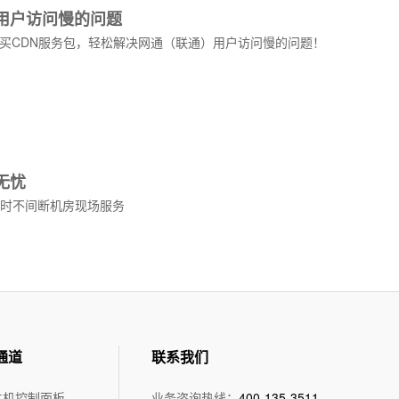
用户访问慢的问题
买CDN服务包，轻松解决网通（联通）用户访问慢的问题！
服务器规格:
PC
10M独享:
询价
无忧
调试费:
免费
4小时不间断机房现场服务
独立IP地址:
1个
测试IP:
61.139.126.1
客户群:
 集
个人用户 企业用户 集
团用户
¥6500元/
¥1688元/
季
查看详情>>
月
立即订购
型号:
香港豪华型
处理器:
Intel Xeon E3-1230
通道
联系我们
处理器:
)
2xE5-2450L(16核32线程)
内存:
16GB
内存:
32G
硬盘:
1TB SATA
主机控制面板
业务咨询热线：
400-135-3511