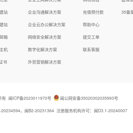
:
硬盘:
240G SSD或1T SATA
240G SSD或1T SATA
:
流量:
10TB/100M
10TB/100M
IP:
2 IP
2 IP
地址:
IP地址:
建站
企业沟通解决方案
充值预付款
35备
244(4*/26)IP地址
232(8*/27)IP地址
:
带宽:
10M独享
10M独享
立即购买
立即购买
建站
企业云办公解决方案
帮助中心
立即购买
立即购买
邮箱
网络安全解决方案
提交工单
务器规格:
服务器规格:
2U
4U
主机
数字化解决方案
联系客服
格:
价格:
询价
询价
电话：028-62778877 转4
L证书
外贸营销解决方案
宽:
带宽:
100M共享，峰值带
100M共享，峰值
宽10M
宽10M
试费:
调试费:
免费
免费
IP地址:
独立IP地址:
1个
1个
IP:
测试IP:
118.123.249.1
118.123.249.1
所有
闽ICP备2023011970号
闽公网安备35020302035993号
户群:
客户群:
个人用户 企业用户 集
个人用户 企业用户
团用户
团用户
34594，闽B2-20231364
注册服务机构许可：闽D3.1-20240007
看详情>>
查看详情>>
立即订购
立即订购