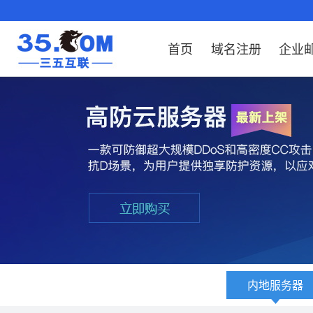
首页
域名注册
企业
域名注册
产品
产品
产品
产品
产品
安全证书
出海独立站
产品
证书品牌
网站推广
域名服务
解决方案
服务
解决方案
解决方案
解决方案
解决方案
域名注册
企业邮箱
刺猬响站
经济型
基础版
云OA
SSL证书申请
谷易搜
海外加速
ssITrus
百度搜索
DNS管理器
企业云办公解
SSL证书
企业上网解决
企业上网解决
企业上网解决
企
域名价格总览
EDM邮件营销
微信小程序
全能型
标准版
OKR
国密证书申请
DigiCert
Google优化&推广
备案中心
企业沟通解决
海外加速
云服务器常见
外贸数字营销
企业云办公解
企
近期促销
定制及品牌建站
独享型
高级版
人脉云名片
GeoTrust
域名转入
企业数字化解
Google优化&
IPV6转换服务
企业数字化解
虚
Whois查询
谷易搜
外贸型
TrustAsia
SSL证书
企业邮箱常见
AI
老型号
代理型
内地服务器
数据库产品