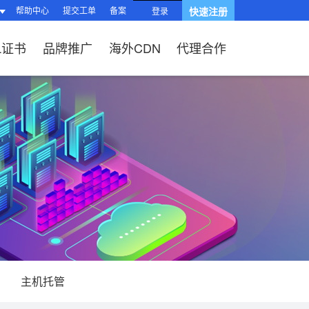
帮助中心
提交工单
备案
快速注册
登录
L证书
品牌推广
海外CDN
代理合作
南
站？
HTTPS有什么
品功能与优势
操作流程）？
题
站流程
L证书？
续费？
局与组件渲染
台操作指南
、OV、EV证
?
题
相关问题
关问题
过户域名？
相关问题
问题
SL证书品
主机托管