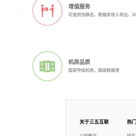
增值服务
可提供伪静态、数据库导入导出、3
美国主机租用机房
注意：美国服务器需提前3天续费，否则到期未续费机
服务器规格:
服
1U
10M独享:
10
7500
推荐
机房品质
调试费:
调
免费
国家甲级机房，超级数据港
独立IP地址:
独立
1个
测试IP:
测试
61.139.126.1
客户群:
客
个人用户 企业用户 集
团用户
¥1088元/
¥999元/
月
查看详情>>
查
月
立即订购
型号:
型号
香港-超值型
处理器:
处理
Intel Xeon X3430/I3-2100
关于三五互联
热
处理器:
处理
L5520/L5530(4核8线程)
内存:
内存
8GB
内存:
内存
8G
硬盘:
硬盘
1TB SATA
公司概况
域名