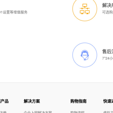
解决
01设置等增值服务
可选购
电话：028-62778877 转4
房会回收机器。
务器规格:
服务器规格:
2U
4U
M独享:
10M独享:
9800
询价
售后
试费:
调试费:
免费
免费
7*2
IP地址:
独立IP地址:
1个
1个
IP:
测试IP:
61.139.126.1
61.139.126.1
户群:
客户群:
个人用户 企业用户 集
个人用户 企业用户
团用户
团用户
¥1199元/
¥1399元/
¥1388元/
¥1588元/
月
月
看详情>>
查看详情>>
月
月
立即订购
立即订购
:
型号:
香港一型
香港二型
器:
处理器:
Intel Xeon E3-1230
Intel Xeon E3-1230
门产品
解决方案
购物指南
快速
器:
处理器:
E3-1230v2(4核8线程)
E5-2450L(八核十六线程
:
内存:
16GB
16GB
:
内存:
8G
16G
:
硬盘:
1TB SATA
1TB SATA
注册
企业上网解决方案
购物流程
虚拟