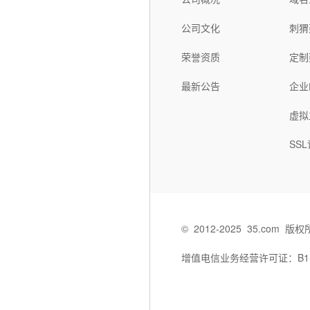
硬盘:
硬盘
240G SSD或1T SATA
流量:
流量
10TB/100M
IP:
IP:
2 IP
IP地址:
IP
公司文化
刺猬
244(4*/26)IP地址
带宽:
带宽
10M独享
立即购买
荣誉资质
定制
立即购买
最新公告
企业
服务器规格:
服
1U
虚拟
价格:
价
询价
SS
带宽:
带
100M共享，峰值带
宽10M
调试费:
调
免费
独立IP地址:
独立
1个
测试IP:
测试
118.123.249.1
©
2012-2025
35.com
版权
客户群:
客
个人用户 企业用户 集
团用户
增值电信业务经营许可证：B1-202
查看详情>>
查
立即订购