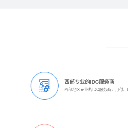
主机托管服务
用户自备服务器硬件，自己安装软件或付费
chinanet，如遇该机器宕机（Server 
询服务。
¥1200元/
¥1180元/
月
月
无限次快速重启服务器。
免费提供安全设置及网站管理助手。
处理器:
型号:
处理
型号
Intel Xeon X3430
美国E3-16-240
内存:
处理器:
内存
处理
4GB
E3-1230v3
西部专业的IDC服务商
硬盘:
内存:
硬盘
内存
600GB SATA
16G
西部地区专业的IDC服务商，月付
带宽:
硬盘:
带宽
硬盘
10MB独享 5IP
240G SSD 或 1T HDD
系统:
IP:
系统
IP:
Windows2003 Standard(32bit)
3 IP
无需合同 免费设置
无需
带宽:
带宽
30M精品/100M优化
绵阳电信数据中心机房
成都电信光华数
立即购买
立即下单