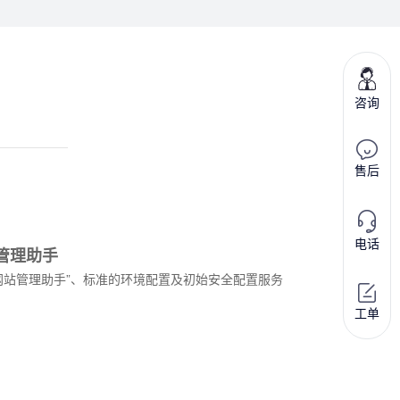
限
量
10
咨询
台
¥1580元/
¥799元/
月
月
售后
处理器:
型号:
z
Atom 330 2x1.6GHz
美国E5-32-480
内存:
处理器:
2GB
E5-2660*2
电话
管理助手
硬盘:
内存:
250GB SATA
32G
网站管理助手”、标准的环境配置及初始安全配置服务
带宽:
硬盘:
10MB独享 5IP
480G SSD
系统:
IP:
Windows2003 Standard/Linux
3 IP
工单
无需合同 免费设置
带宽:
30M精品/100M优化
立即购买
立即下单