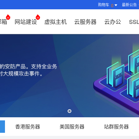
购物车
最新公告
0
邮箱
网站建设
虚拟主机
云服务器
云办公
SS
证书管理
社媒运营
解决方案
常见问题
解决方案
常见问题
常见问题
常见问题
解决方案
解决方案
常见问题
常见问题
常见问题
常见问题
常见问题
决方案
方案
方案
方案
业上网解决方案
证书选购
出海社媒运营
企业邮箱首次登录
如何购买云服务器
什么是CDN？为什么要用CDN？
什么是OA？
企业上网解决方案
企业上网解决方案
网络安全解决方案
外贸数字营销解决
购买虚拟主机常见问题咨询
域名注册新手指
如何管理刺猬响
HTTP和
谷易搜产
方案
区别？
邮局解析及客户端设置使用指南
如何选择合适的云服务器
如何接入域名？
OA有哪些功能？
如何选择合适的虚拟主机?
如何购买域名（
站点访问常见问
独立站建
方案
问题
解决方案
决方案
业数字化解决方案
我的证书
企业数字化解决方案
网络安全解决方案
什么是SS
企业邮箱部署SSL证书
云服务器购买常见问题
如何管理加速域名？
35OA有什么优势？
虚拟主机购买流程
域名到期了如何
如何设置页面布
谷易搜后
决方案
推广
决方案
拟主机常见问题
证书托管
域名常见问题
网站建设常见问题
什么是DV
企业邮箱续费流程
服务器网站搭建步骤
如何查询流量使用情况？
如何创建OKR？
选择多大的空间和流量合适
域名注册常见问
网站SEO、收录
关键词相
问题
扫描/修复
书？
CDN流量包如何续费？
怎么创建云名片？
如何转入/转出/
网站安全及侵权
费用相关
如何选择S
牌？
香港服务器
美国服务器
站群服务器