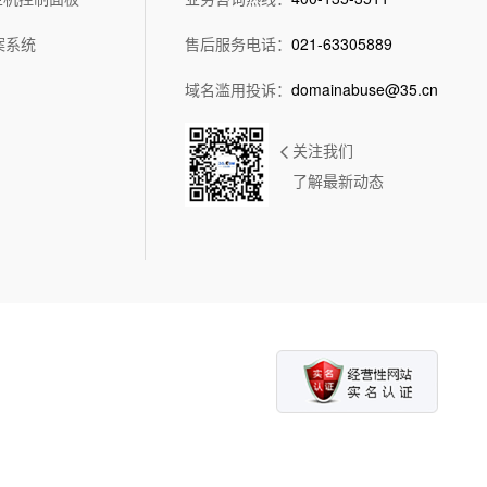
硬盘:
240G SSD或1T SATA
流量:
10TB/100M
IP:
2 IP
IP地址:
案系统
售后服务电话：
021-63305889
208(16*/28)IP地址
带宽:
10M独享
立即购买
域名滥用投诉：
domainabuse@35.cn
立即购买
关注我们
服务器规格:
PC
了解最新动态
价格:
询价
带宽:
带
100M共享，峰值带
宽10M
调试费:
免费
独立IP地址:
1个
测试IP:
118.123.249.1
客户群:
 集
个人用户 企业用户 集
团用户
查看详情>>
立即订购