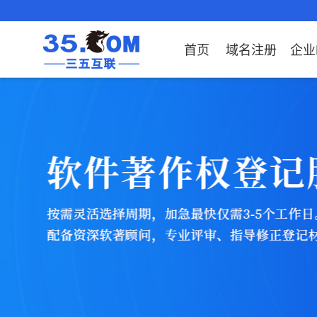
首页
域名注册
企业
域名注册
产品
产品
产品
产品
产品
安全证书
出海独立站
产品
证书品牌
网站推广
域名服务
解决方案
服务
解决方案
解决方案
解决方案
解决方案
证书
社媒
域名注册
企业邮箱
刺猬响站
经济型
基础版
云OA
SSL证书申请
谷易搜
海外加速
ssITrus
百度搜索
DNS管理器
企业云办公解决方
SSL证书
企业上网解决方案
企业上网解决方案
企业上网解决方案
企业上
域名价格总览
EDM邮件营销
微信小程序
全能型
标准版
OKR
国密证书申请
DigiCert
Google优化&推
备案中心
企业沟通解决方案
海外加速
云服务器常见问题
外贸数字营销解决
企业云办公解决方
企业数
广
近期促销
定制及品牌建站
独享型
高级版
人脉云名片
GeoTrust
域名转入
企业数字化解决方
Google优化&推广
IPV6转换服务
企业数字化解决方
虚拟主
Whois查询
谷易搜
外贸型
TrustAsia
SSL证书
企业邮箱常见问题
AI扫描
老型号
代理型
数据库产品