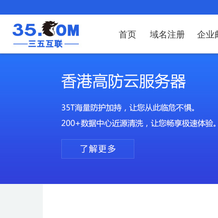
首页
域名注册
企业
域名注册
产品
产品
产品
产品
产品
安全证书
出海独立站
产品
证书品牌
网站推广
域名服务
解决方案
服务
解决方案
解决方案
解决方案
解决方案
域名注册
企业邮箱
刺猬响站
经济型
基础版
云OA
SSL证书申请
谷易搜
海外加速
ssITrus
百度搜索
DNS管理器
企业云办公解
SSL证书
企业上网解决
企业上网解决
企业上网解决
企
域名价格总览
EDM邮件营销
微信小程序
全能型
标准版
OKR
国密证书申请
DigiCert
Google优化&推广
备案中心
企业沟通解决
海外加速
云服务器常见
外贸数字营销
企业云办公解
企
近期促销
定制及品牌建站
独享型
高级版
人脉云名片
GeoTrust
域名转入
企业数字化解
Google优化
IPV6转换服务
企业数字化解
虚
Whois查询
谷易搜
外贸型
TrustAsia
SSL证书
企业邮箱常见
A
老型号
代理型
数据库产品