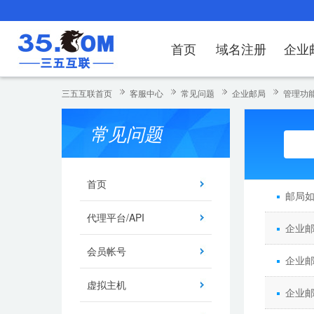
首页
域名注册
企业
域名注册
产品
产品
产品
产品
产品
安全证书
出海独立站
产品
证书品牌
网站推广
域名服务
解决方案
服务
解决方案
解决方案
解决方案
解决方案
三五互联首页
客服中心
常见问题
企业邮局
管理功
域名注册
企业邮箱
刺猬响站
经济型
基础版
云OA
SSL证书申请
谷易搜
海外加速
ssITrus
百度搜索
DNS管理器
企业云办公解
SSL证书
企业上网解决
企业上网解决
企业上网解决
企
常见问题
域名价格总览
EDM邮件营销
微信小程序
全能型
标准版
OKR
国密证书申请
DigiCert
Google优化&推广
备案中心
企业沟通解决
海外加速
云服务器常见
外贸数字营销
企业云办公解
企
近期促销
定制及品牌建站
独享型
高级版
人脉云名片
GeoTrust
域名转入
企业数字化解
Google优化
IPV6转换服务
企业数字化解
虚
首页
邮局
Whois查询
谷易搜
外贸型
TrustAsia
SSL证书
企业邮箱常见
A
代理平台/API
企业
老型号
会员帐号
代理型
企业
虚拟主机
数据库产品
企业