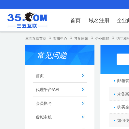
首页
域名注册
企业
域名注册
产品
产品
产品
产品
产品
安全证书
出海独立站
产品
证书品牌
网站推广
域名服务
解决方案
服务
解决方案
解决方案
解决方案
解决方案
三五互联首页
客服中心
常见问题
企业邮局
访问和
域名注册
企业邮箱
刺猬响站
经济型
基础版
云OA
SSL证书申请
谷易搜
海外加速
ssITrus
百度搜索
DNS管理器
企业云办公解
SSL证书
企业上网解决
企业上网解决
企业上网解决
企
常见问题
域名价格总览
EDM邮件营销
微信小程序
全能型
标准版
OKR
国密证书申请
DigiCert
Google优化&推广
备案中心
企业沟通解决
海外加速
云服务器常见
外贸数字营销
企业云办公解
企
近期促销
定制及品牌建站
独享型
高级版
人脉云名片
GeoTrust
域名转入
企业数字化解
Google优化
IPV6转换服务
企业数字化解
虚
首页
邮箱
Whois查询
谷易搜
外贸型
TrustAsia
SSL证书
企业邮箱常见
A
代理平台/API
未备
老型号
会员帐号
代理型
购买
虚拟主机
数据库产品
如何