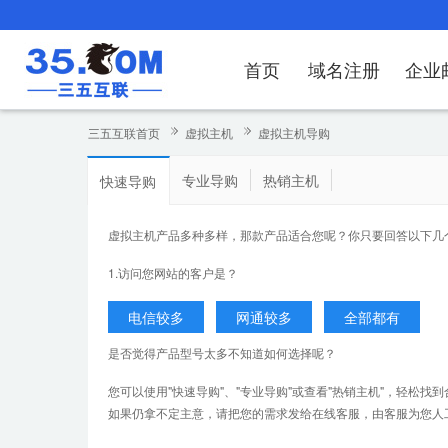
首页
域名注册
企业
域名注册
产品
产品
产品
产品
产品
安全证书
出海独立站
产品
证书品牌
网站推广
域名服务
解决方案
服务
解决方案
解决方案
解决方案
解决方案
三五互联首页
虚拟主机
虚拟主机导购
域名注册
企业邮箱
刺猬响站
经济型
基础版
云OA
SSL证书申请
谷易搜
海外加速
ssITrus
百度搜索
DNS管理器
企业云办公解
SSL证书
企业上网解决
企业上网解决
企业上网解决
企
专业导购
热销主机
快速导购
域名价格总览
EDM邮件营销
微信小程序
全能型
标准版
OKR
国密证书申请
DigiCert
Google优化&推广
备案中心
企业沟通解决
海外加速
云服务器常见
外贸数字营销
企业云办公解
企
虚拟主机产品多种多样，那款产品适合您呢？你只要回答以下几
近期促销
定制及品牌建站
独享型
高级版
人脉云名片
GeoTrust
域名转入
企业数字化解
Google优化
IPV6转换服务
企业数字化解
虚
1.访问您网站的客户是？
Whois查询
谷易搜
外贸型
TrustAsia
SSL证书
企业邮箱常见
A
老型号
是否觉得产品型号太多不知道如何选择呢？
代理型
您可以使用"
快速导购
"、"
专业导购
"或查看"
热销主机
"，轻松找
数据库产品
如果仍拿不定主意，请把您的需求发给在线客服，由客服为您人