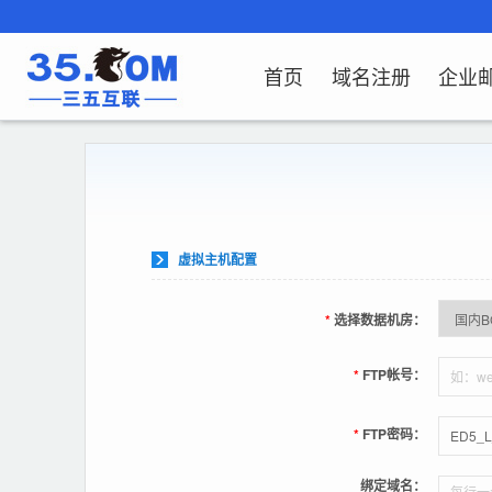
首页
域名注册
企业
域名注册
产品
产品
产品
产品
产品
安全证书
出海独立站
产品
证书品牌
网站推广
域名服务
解决方案
服务
解决方案
解决方案
解决方案
解决方案
域名注册
企业邮箱
刺猬响站
经济型
基础版
云OA
SSL证书申请
谷易搜
海外加速
ssITrus
百度搜索
DNS管理器
企业云办公解
SSL证书
企业上网解决
企业上网解决
企业上网解决
企
域名价格总览
EDM邮件营销
微信小程序
全能型
标准版
OKR
国密证书申请
DigiCert
Google优化&推广
备案中心
企业沟通解决
海外加速
云服务器常见
外贸数字营销
企业云办公解
企
虚拟主机配置
近期促销
定制及品牌建站
独享型
高级版
人脉云名片
GeoTrust
域名转入
企业数字化解
Google优化&
IPV6转换服务
企业数字化解
虚
Whois查询
谷易搜
外贸型
TrustAsia
SSL证书
企业邮箱常见
AI
*
选择数据机房：
老型号
*
FTP帐号：
代理型
*
FTP密码：
数据库产品
绑定域名：