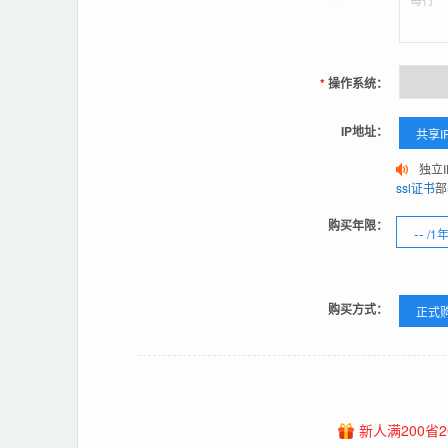
*
操作系统：
IP地址：
共享I
独立
ssl证书
部
购买年限：
--
/1
购买方式：
正式
新人满200省2