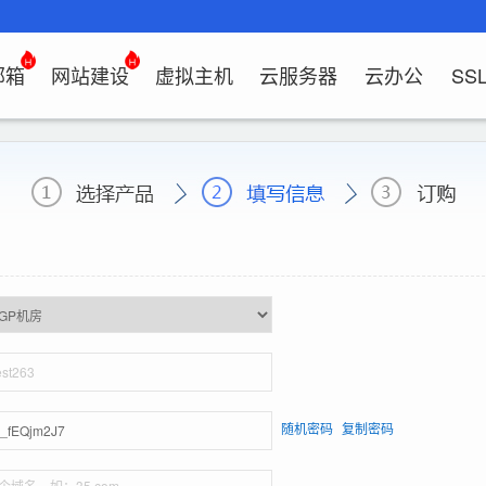
邮箱
网站建设
虚拟主机
云服务器
云办公
SS
证书管理
社媒运营
解决方案
常见问题
解决方案
常见问题
常见问题
常见问题
解决方案
解决方案
常见问题
常见问题
常见问题
常见问题
常见问题
决方案
方案
方案
方案
业上网解决方案
证书选购
出海社媒运营
企业邮箱首次登录
如何购买云服务器
什么是CDN？为什么要用CDN？
什么是OA？
企业上网解决方案
企业上网解决方案
网络安全解决方案
外贸数字营销解决
购买虚拟主机常见问题咨询
域名注册新手指
如何管理刺猬响
HTTP和
谷易搜产
方案
区别？
邮局解析及客户端设置使用指南
如何选择合适的云服务器
如何接入域名？
OA有哪些功能？
如何选择合适的虚拟主机?
如何购买域名（
站点访问常见问
独立站建
方案
问题
解决方案
决方案
业数字化解决方案
我的证书
企业数字化解决方案
网络安全解决方案
什么是SS
企业邮箱部署SSL证书
云服务器购买常见问题
如何管理加速域名？
35OA有什么优势？
虚拟主机购买流程
域名到期了如何
如何设置页面布
谷易搜后
决方案
推广
决方案
拟主机常见问题
证书托管
域名常见问题
网站建设常见问题
什么是DV
企业邮箱续费流程
服务器网站搭建步骤
如何查询流量使用情况？
如何创建OKR？
选择多大的空间和流量合适
域名注册常见问
网站SEO、收录
关键词相
问题
扫描/修复
书？
CDN流量包如何续费？
怎么创建云名片？
如何转入/转出/
网站安全及侵权
费用相关
如何选择S
牌？
随机密码
复制密码