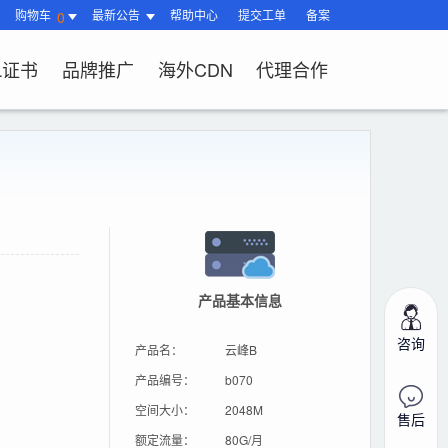
购物车
最新公告
帮助中心
提交工单
备案
0
L证书
品牌推广
海外CDN
代理合作
南
站？
HTTPS有什么
品功能与优势
操作流程）？
题
站流程
L证书？
续费？
局与组件渲染
台操作指南
、OV、EV证
?
题
相关问题
关问题
产品基本信息
过户域名？
相关问题
问题
SL证书品
咨询
产品名：
云峰B
产品编号：
b070
空间大小：
2048M
售后
额定流量：
80G/月