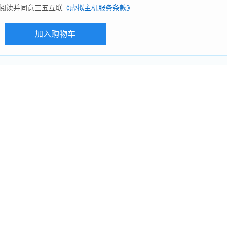
阅读并同意三五互联
《虚拟主机服务条款》
加入购物车
墙、木马、病毒、诈骗、私服、外挂、钓鱼网站、秒赞程序、垃圾邮件、翻墙破网类等非
用品、刷钻、追债网站、 刷信誉等高风险容易受攻击的网站不可购买我司虚拟主机，
措施，一经发现违规网站，立即关闭，并不退款！
所有国内虚拟主机必须备案成功后
稳定；
S 应用防火墙，自动抵抗各类病毒、攻击；
载影响，在自己的空间中可以使用FSO和jmail等其他控件；
密码，自行停止网站，自行绑定域名，修改网站缺省文档；