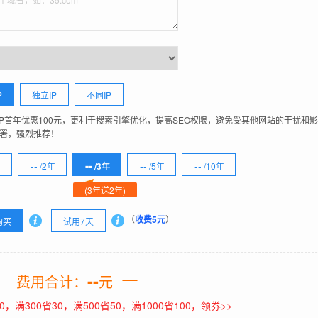
P
独立IP
不同IP
IP首年优惠100元，更利于搜索引擎优化，提高SEO权限，避免受其他网站的干扰和
署，强烈推荐！
--
--
--
--
年
/2年
/3年
/5年
/10年
(3年送2年)
（
收费5元
）
购买
试用7天
--
费用合计：
元
0，满300省30，满500省50，满1000省100，领券>>