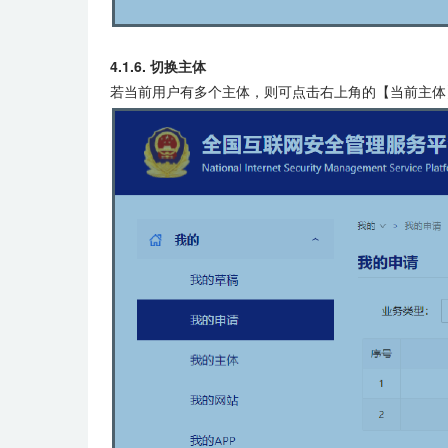
4.1.6. 切换主体
若当前用户有多个主体，则可点击右上角的【当前主体