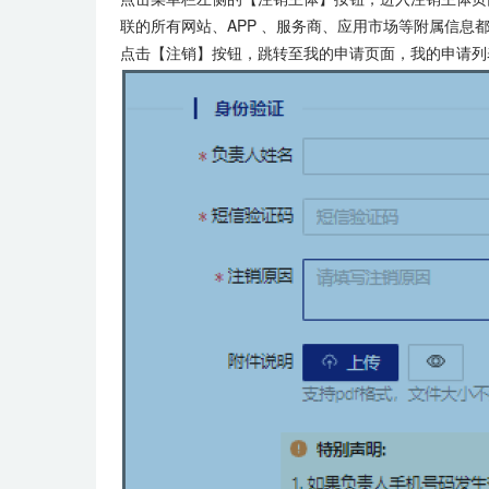
联的所有网站、APP 、服务商、应用市场等附属信息
点击【注销】按钮，跳转至我的申请页面，我的申请列表