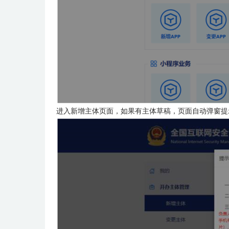
进入新增主体页面，如果有主体草稿，页面自动弹窗提