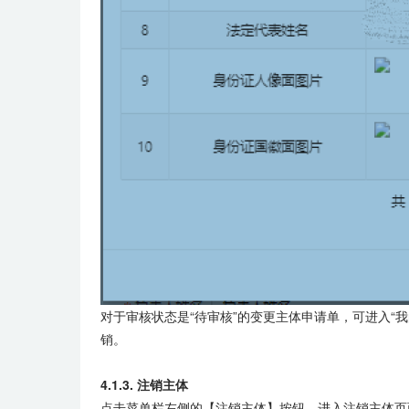
对于审核状态是“待审核”的变更主体申请单，可进入“
销。
4.1.3. 注销主体
点击菜单栏左侧的【注销主体】按钮，进入注销主体页