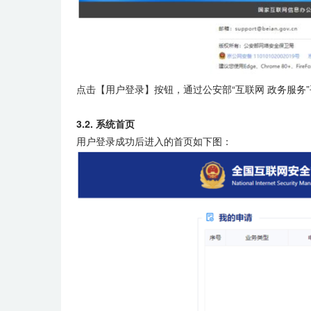
点击【用户登录】按钮，通过公安部“互联网 政务服务
3.2. 系统首页
用户登录成功后进入的首页如下图：