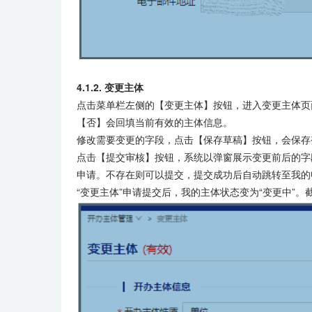
4.1.2. 变更主体
点击菜单栏左侧的【变更主体】按钮，进入变更主体页
【否】会回填当前有效的主体信息。
修改需要变更的字段，点击【保存草稿】按钮，会保存变
点击【提交审核】按钮，系统以弹窗展示变更前后的字
申请。不存在则可以提交，提交成功后自动跳转至我的
“变更主体”申请提交后，我的主体状态变为“变更中”。