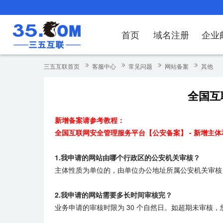
首页
域名注册
企业
域名注册
产品
产品
产品
产品
产品
安全证书
出海独立站
产品
证书品牌
网站推广
域名服务
解决方案
服务
解决方案
解决方案
解决方案
解决方案
三五互联首页
客服中心
常见问题
网站备案
其他
域名注册
企业邮箱
刺猬响站
经济型
基础版
云OA
SSL证书申请
谷易搜
海外加速
ssITrus
百度搜索
DNS管理器
企业云办公解
SSL证书
企业上网解决
企业上网解决
企业上网解决
企
全国互
域名价格总览
EDM邮件营销
微信小程序
全能型
标准版
OKR
国密证书申请
DigiCert
Google优化&推广
备案中心
企业沟通解决
海外加速
云服务器常见
外贸数字营销
企业云办公解
企
新增备案请参考教程：
近期促销
定制及品牌建站
独享型
高级版
人脉云名片
GeoTrust
域名转入
企业数字化解
Google优化
IPV6转换服务
企业数字化解
虚
全国互联网安全管理服务平台【公安备案】 - 新增主
Whois查询
谷易搜
外贸型
TrustAsia
SSL证书
企业邮箱常见
A
1.我申请的网站由哪个行政区的公安机关审核？
老型号
主体性质为单位的，由单位办公地址所属公安机关审核
代理型
2.我申请的网站需要多长时间审核完？
数据库产品
业务申请的审核时限为 30 个自然日。如超期未审核