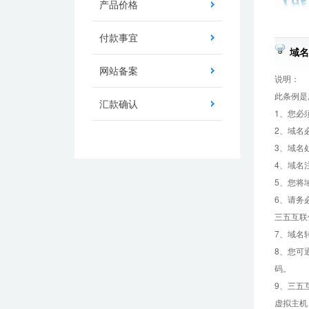
产品价格
付款事宜
域名
网站备案
说明：
此条例是
汇款确认
1、您必
2、域名
3、域名
4、域名
5、您将
6、请务
三五互联
7、域名
8、您可
码。
9、三五
虚拟主机