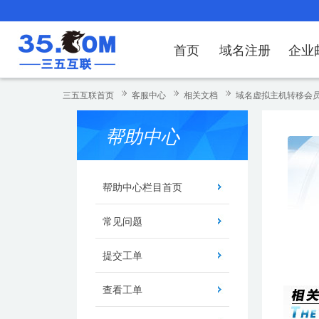
首页
域名注册
企业
域名注册
产品
产品
产品
产品
产品
安全证书
出海独立站
产品
证书品牌
网站推广
域名服务
解决方案
服务
解决方案
解决方案
解决方案
解决方案
三五互联首页
客服中心
相关文档
域名虚拟主机转移会
域名注册
企业邮箱
刺猬响站
经济型
基础版
云OA
SSL证书申请
谷易搜
海外加速
ssITrus
百度搜索
DNS管理器
企业云办公解
SSL证书
企业上网解决
企业上网解决
企业上网解决
企
帮助中心
域名价格总览
EDM邮件营销
微信小程序
全能型
标准版
OKR
国密证书申请
DigiCert
Google优化&推广
备案中心
企业沟通解决
海外加速
云服务器常见
外贸数字营销
企业云办公解
企
近期促销
定制及品牌建站
独享型
高级版
人脉云名片
GeoTrust
域名转入
企业数字化解
Google优化
IPV6转换服务
企业数字化解
虚
帮助中心栏目首页
Whois查询
谷易搜
外贸型
TrustAsia
SSL证书
企业邮箱常见
A
常见问题
老型号
提交工单
代理型
查看工单
数据库产品