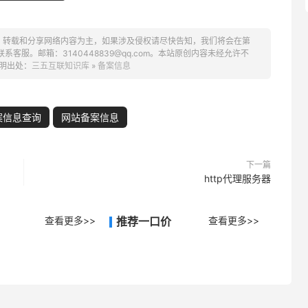
、转载和分享网络内容为主，如果涉及侵权请尽快告知，我们将会在第
服。邮箱：3140448839@qq.com。本站原创内容未经允许不
明出处：
三五互联知识库
»
备案信息
案信息查询
网站备案信息
下一篇
http代理服务器
查看更多>>
推荐一口价
查看更多>>