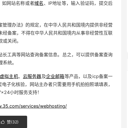
，如网站名称或者
域名
、IP地址等，输入验证码，提交后
案管理办法》的规定，在中华人民共和国境内提供非经营
未经备案，不得在中华人民共和国境内从事非经营性互联
款或关闭。
站长工具等网站查询备案信息。总之，可以提供备案查询
理系统。
虚拟主机
、
云服务器
及
企业邮箱
等产品，以及icp备案一
通过电子化核验，网站主办者只需要用手机拍拍照填填表，
×24小时服务支持！
w.35.com/services/webhosting/
赞(
32
)
