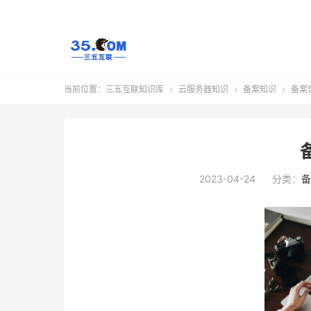
当前位置：
三五互联知识库
云服务器知识
备案知识
备案



2023-04-24
分类：
备