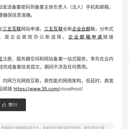
动发送备案密码到备案主体负责人（法人）手机和邮箱，
要确保信息准确。
在
三五互联
网站申请。
三五互联
全新
企业云邮
箱，分布式
，是企业高效办公新选择。
企业邮箱申请
链接
名
注册、服务器空间和网站备案一站式服务，率先在业内
线完成备案信息提交，期间不涉及任何费用。
，内网万兆网络互联，高性能的网络架构，低延时，高宽
产品链接
https://www.35.com/
cloudhost/
赞(
1
)

、转载和分享网络内容为主，如果涉及侵权请尽快告知，我们将会在第