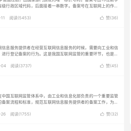
省级行政区域代码，后面接着一串数字。备案号在互联网上的作用
互联网上进行信息查询，用户可以通过备案号查询该网站的备案信
-11
阅读(5453)
赞(
36
)
者、域名、主办单位信息等。

网信息服务提供者在经营互联网信息服务的时候，需要向工业和信
）进行登记备案的行为。这是我国互联网监管的重要环节，也是履
要步骤。下面，我们来详细了解一下工信部备案的流程和意义。
-04
阅读(3737)
赞(
45
)

在中国互联网监管体系中，由工业和信息化部负责的一个重要监管
的备案流程和标准，规范互联网信息服务提供者的备案工作，为构
网环境提供了有力的支持和保障。
-26
阅读(1755)
赞(
32
)
