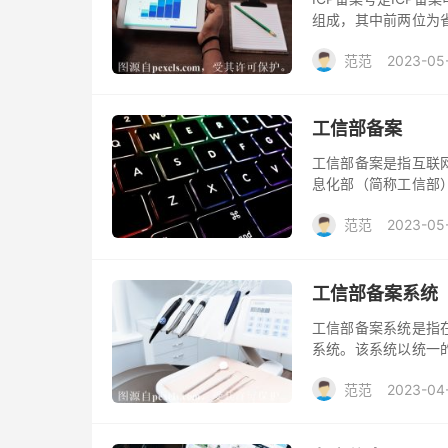
组成，其中前两位为
十分重要，它可以在
范范
2023-05
息，例如网站的所有
工信部备案
工信部备案是指互联
息化部（简称工信部
行法律法规规定的必
范范
2023-05
工信部备案系统
工信部备案系统是指
系统。该系统以统一
建健康、文明的互联
范范
2023-04