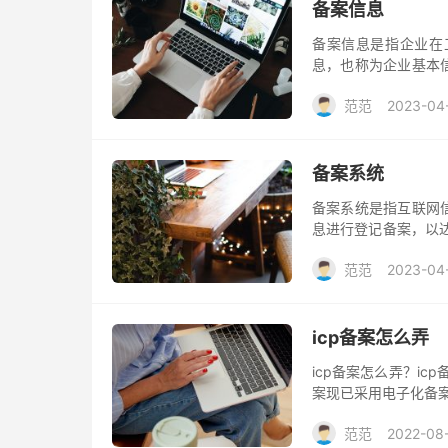
备案信息
备案信息是指企业在
息，也称为企业基本
权益的重要保障。下
范范
2023-04
备案系统
备案系统是指互联网
息进行登记备案，以达
备案管理系统。网站
范范
2023-04
良互联网信息的传播
icp备案怎么弄
icp备案怎么弄？i
案现已采用电子化备
范范
2022-08