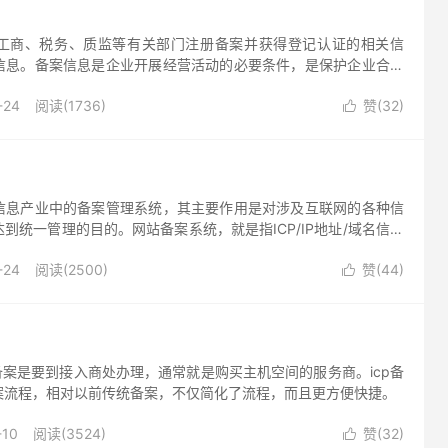
工商、税务、质监等有关部门注册备案并获得登记认证的相关信
信息。备案信息是企业开展经营活动的必要条件，是保护企业合法
面以网站备案信息为例，介绍一下如何查询网站备案信息。
-24
阅读(1736)
赞(
32
)

信息产业中的备案管理系统，其主要作用是对涉及互联网的各种信
到统一管理的目的。网站备案系统，就是指ICP/IP地址/域名信息
备案的目的就是为了防止在网上从事非法的网站经营活动，打击不
-24
阅读(2500)
赞(
44
)
。

cp备案是要到接入商处办理，通常就是购买主机空间的服务商。icp备
案流程，相对以前传统备案，不仅简化了流程，而且更方便快捷。
-10
阅读(3524)
赞(
32
)
