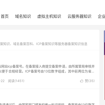
首页
域名知识
虚拟主机知识
云服务器知识
企
备案知识、域名备案百科、ICP备案知识等服务器备案知识信息
网站icp备案号。在备案接入商提交备案申请，由所属管局审核并
便于合规经营。ICP备案号由13位数字组成，其中前两位为省级
接着一串数字。
-22
阅读(1451)
赞(
35
)

备案申请通过后，由国家部门颁发的唯一标识号码。备案号由13位数字