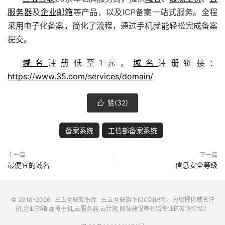
服务器
及
企业邮箱
等产品，以及ICP备案一站式服务。全程
采用电子化备案，简化了流程，通过手机就能轻松完成备案
提交。
域名
注册低至1元，
域名
注册链接：
https://www.35.com/services/domain/
赞(
32
)

备案系统
工信部备案系统
上一篇
下一篇
最便宜的域名
信息安全等级
© 2010-2026
三五互联知识库
三五互联
旗下IDC知识库，为您提供域名注
册,企业邮箱,虚拟主机,云服务器,云计算,网站建设等领域专业的知识介绍！