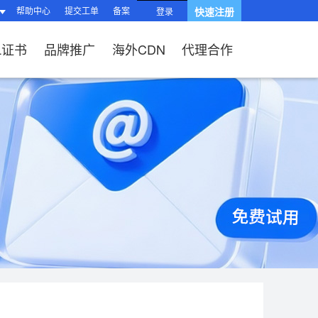
帮助中心
提交工单
备案
快速注册
登录
L证书
品牌推广
海外CDN
代理合作
南
站？
HTTPS有什么
品功能与优势
操作流程）？
题
站流程
L证书？
续费？
局与组件渲染
台操作指南
、OV、EV证
?
题
相关问题
关问题
过户域名？
相关问题
问题
SL证书品