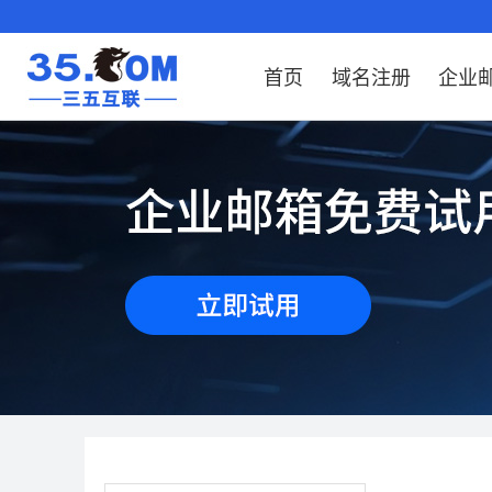
首页
域名注册
企业
域名注册
产品
产品
产品
产品
产品
安全证书
出海独立站
产品
证书品牌
网站推广
域名服务
解决方案
服务
解决方案
解决方案
解决方案
解决方案
域名注册
企业邮箱
刺猬响站
经济型
基础版
云OA
SSL证书申请
谷易搜
海外加速
ssITrus
百度搜索
DNS管理器
企业云办公解
SSL证书
企业上网解决
企业上网解决
企业上网解决
企
域名价格总览
EDM邮件营销
微信小程序
全能型
标准版
OKR
国密证书申请
DigiCert
Google优化&推广
备案中心
企业沟通解决
海外加速
云服务器常见
外贸数字营销
企业云办公解
企
近期促销
定制及品牌建站
独享型
高级版
人脉云名片
GeoTrust
域名转入
企业数字化解
Google优化&
IPV6转换服务
企业数字化解
虚
Whois查询
谷易搜
外贸型
TrustAsia
SSL证书
企业邮箱常见
AI
老型号
代理型
数据库产品