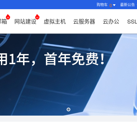
购物车
最新公告
0
邮箱
网站建设
虚拟主机
云服务器
云办公
SS
证书管理
社媒运营
解决方案
常见问题
解决方案
常见问题
常见问题
常见问题
解决方案
解决方案
常见问题
常见问题
常见问题
常见问题
常见问题
决方案
方案
方案
方案
业上网解决方案
证书选购
出海社媒运营
企业邮箱首次登录
如何购买云服务器
什么是CDN？为什么要用CDN？
什么是OA？
企业上网解决方案
企业上网解决方案
网络安全解决方案
外贸数字营销解决
购买虚拟主机常见问题咨询
域名注册新手指
如何管理刺猬响
HTTP和
谷易搜产
方案
区别？
邮局解析及客户端设置使用指南
如何选择合适的云服务器
如何接入域名？
OA有哪些功能？
如何选择合适的虚拟主机?
如何购买域名（
站点访问常见问
独立站建
方案
问题
解决方案
决方案
业数字化解决方案
我的证书
企业数字化解决方案
网络安全解决方案
什么是SS
企业邮箱部署SSL证书
云服务器购买常见问题
如何管理加速域名？
35OA有什么优势？
虚拟主机购买流程
域名到期了如何
如何设置页面布
谷易搜后
决方案
推广
决方案
拟主机常见问题
证书托管
域名常见问题
网站建设常见问题
什么是DV
企业邮箱续费流程
服务器网站搭建步骤
如何查询流量使用情况？
如何创建OKR？
选择多大的空间和流量合适
域名注册常见问
网站SEO、收录
关键词相
问题
扫描/修复
书？
CDN流量包如何续费？
怎么创建云名片？
如何转入/转出/
网站安全及侵权
费用相关
如何选择S
牌？