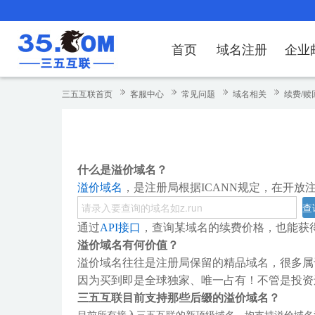
首页
域名注册
企业
域名注册
产品
产品
产品
产品
产品
安全证书
出海独立站
产品
证书品牌
网站推广
域名服务
解决方案
服务
解决方案
解决方案
解决方案
解决方案
三五互联首页
客服中心
常见问题
域名相关
续费/赎
域名注册
企业邮箱
刺猬响站
经济型
基础版
云OA
SSL证书申请
谷易搜
海外加速
ssITrus
百度搜索
DNS管理器
企业云办公解
SSL证书
企业上网解决
企业上网解决
企业上网解决
企
域名价格总览
EDM邮件营销
微信小程序
全能型
标准版
OKR
国密证书申请
DigiCert
Google优化&推广
备案中心
企业沟通解决
海外加速
云服务器常见
外贸数字营销
企业云办公解
企
什么是溢价域名？
近期促销
定制及品牌建站
独享型
高级版
人脉云名片
GeoTrust
域名转入
企业数字化解
Google优化
IPV6转换服务
企业数字化解
虚
溢价域名
，是注册局根据ICANN规定，在开放
Whois查询
谷易搜
外贸型
TrustAsia
SSL证书
企业邮箱常见
A
通过
API接口
，查询某域名的续费价格，也能获
老型号
溢价域名有何价值？
代理型
溢价域名往往是注册局保留的精品域名，很多属于
因为买到即是全球独家、唯一占有！不管是投资
数据库产品
三五互联目前支持那些后缀的溢价域名？