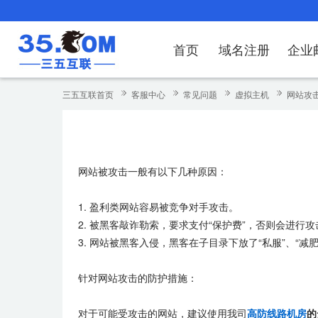
首页
域名注册
企业
域名注册
产品
产品
产品
产品
产品
安全证书
出海独立站
产品
证书品牌
网站推广
域名服务
解决方案
服务
解决方案
解决方案
解决方案
解决方案
三五互联首页
客服中心
常见问题
虚拟主机
网站攻击
域名注册
企业邮箱
刺猬响站
经济型
基础版
云OA
SSL证书申请
谷易搜
海外加速
ssITrus
百度搜索
DNS管理器
企业云办公解
SSL证书
企业上网解决
企业上网解决
企业上网解决
企
域名价格总览
EDM邮件营销
微信小程序
全能型
标准版
OKR
国密证书申请
DigiCert
Google优化&推广
备案中心
企业沟通解决
海外加速
云服务器常见
外贸数字营销
企业云办公解
企
网站被攻击一般有以下几种原因：
近期促销
定制及品牌建站
独享型
高级版
人脉云名片
GeoTrust
域名转入
企业数字化解
Google优化
IPV6转换服务
企业数字化解
虚
Whois查询
谷易搜
外贸型
TrustAsia
SSL证书
企业邮箱常见
A
1. 盈利类网站容易被竞争对手攻击。
2. 被黑客敲诈勒索，要求支付“保护费”，否则会进行攻
老型号
3. 网站被黑客入侵，黑客在子目录下放了“私服”、“
代理型
针对网站攻击的防护措施：
数据库产品
对于可能受攻击的网站，建议使用我司
高防线路机房
的