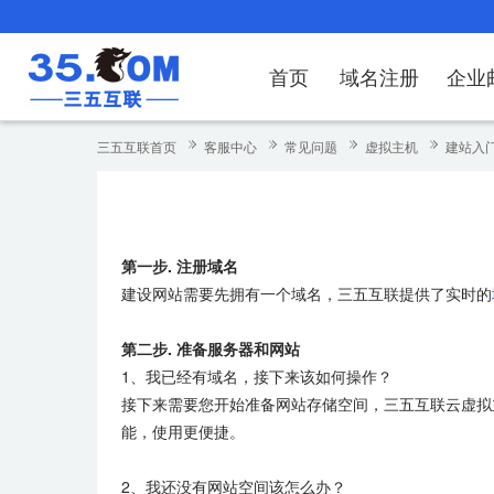
首页
域名注册
企业
域名注册
产品
产品
产品
产品
产品
安全证书
出海独立站
产品
证书品牌
网站推广
域名服务
解决方案
服务
解决方案
解决方案
解决方案
解决方案
三五互联首页
客服中心
常见问题
虚拟主机
建站入
域名注册
企业邮箱
刺猬响站
经济型
基础版
云OA
SSL证书申请
谷易搜
海外加速
ssITrus
百度搜索
DNS管理器
企业云办公解
SSL证书
企业上网解决
企业上网解决
企业上网解决
企
域名价格总览
EDM邮件营销
微信小程序
全能型
标准版
OKR
国密证书申请
DigiCert
Google优化&推广
备案中心
企业沟通解决
海外加速
云服务器常见
外贸数字营销
企业云办公解
企
第一步. 注册域名
近期促销
定制及品牌建站
独享型
高级版
人脉云名片
GeoTrust
域名转入
企业数字化解
Google优化
IPV6转换服务
企业数字化解
虚
建设网站需要先拥有一个域名，三五互联提供了实时的
Whois查询
谷易搜
外贸型
TrustAsia
SSL证书
企业邮箱常见
A
第二步. 准备服务器和网站
老型号
1、我已经有域名，接下来该如何操作？
接下来需要您开始准备网站存储空间，三五互联云虚拟
代理型
能，使用更便捷。
数据库产品
2、我还没有网站空间该怎么办？