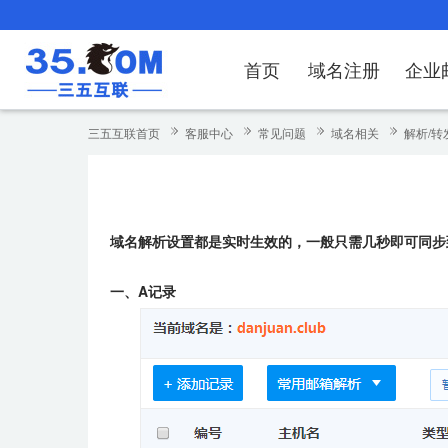
首页
域名注册
企业
域名注册
产品
产品
产品
产品
产品
安全证书
出海独立站
产品
证书品牌
网站推广
域名服务
解决方案
服务
解决方案
解决方案
解决方案
解决方案
三五互联首页
客服中心
常见问题
域名相关
解析/转
域名注册
企业邮箱
刺猬响站
经济型
基础版
云OA
SSL证书申请
谷易搜
海外加速
ssITrus
百度搜索
DNS管理器
企业云办公解
SSL证书
企业上网解决
企业上网解决
企业上网解决
企
域名价格总览
EDM邮件营销
微信小程序
全能型
标准版
OKR
国密证书申请
DigiCert
Google优化&推广
备案中心
企业沟通解决
海外加速
云服务器常见
外贸数字营销
企业云办公解
企
域名解析设置都是实时生效的，一般只需几秒即可同步到各
近期促销
定制及品牌建站
独享型
高级版
人脉云名片
GeoTrust
域名转入
企业数字化解
Google优化
IPV6转换服务
企业数字化解
虚
Whois查询
谷易搜
外贸型
TrustAsia
SSL证书
企业邮箱常见
A
一、A记录
老型号
代理型
数据库产品