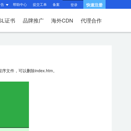
公告
帮助中心
提交工单
备案
快速注册
登录
SL证书
品牌推广
海外CDN
代理合作
题
题
询
指南
响站？
和HTTPS有什么区
产品功能与优势
?
（操作流程）？
问题
建站流程
SSL证书？
文件，可以删除index.htm。
何续费？
布局与组件渲染
后台操作指南
V、OV、EV证
适?
问题
收录相关问题
相关问题
/过户域名？
权相关问题
关问题
择SSL证书品牌？