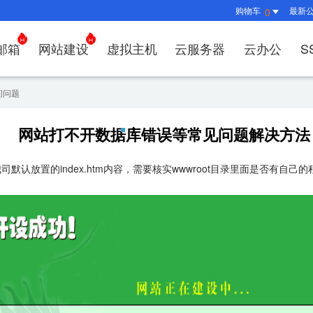
购物车
最新
0
邮箱
网站建设
虚拟主机
云服务器
云办公
S
证书管理
社媒运营
解决方案
常见问题
解决方案
常见问题
常见问题
常见问题
解决方案
解决方案
常见问题
常见问题
常见问题
常见问
常见问
问问题
决方案
方案
方案
方案
业上网解决方案
证书选购
出海社媒运营
企业邮箱首次登录
如何购买云服务器
什么是CDN？为什么要用CDN？
什么是OA？
企业上网解决方案
企业上网解决方案
网络安全解决方案
外贸数字营销解决
购买虚拟主机常见问题咨
域名注册新手
如何管理刺猬
HTTP
谷易搜
网站打不开数据库错误等常见问题解决方法
方案
别？
邮局解析及客户端设置使用指南
如何选择合适的云服务器
如何接入域名？
OA有哪些功能？
如何选择合适的虚拟主机
如何购买域名
站点访问常见
独立站
方案
问题
解决方案
决方案
业数字化解决方案
我的证书
企业数字化解决方案
网络安全解决方案
什么是
认放置的index.htm内容，需要核实wwwroot目录里面是否有自己的程序
企业邮箱部署SSL证书
云服务器购买常见问题
如何管理加速域名？
35OA有什么优势？
虚拟主机购买流程
域名到期了如
如何设置页面
谷易搜
决方案
&推广
决方案
拟主机常见问题
证书托管
域名常见问题
网站建设常见问题
什么是D
企业邮箱续费流程
服务器网站搭建步骤
如何查询流量使用情况？
如何创建OKR？
选择多大的空间和流量合
域名注册常见
网站SEO、
关键词
问题
I扫描/修复
书？
CDN流量包如何续费？
怎么创建云名片？
如何转入/转出
网站安全及侵
费用相
如何选