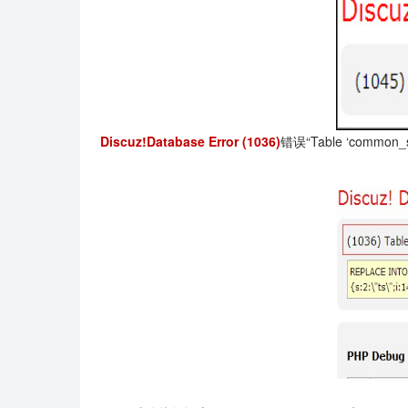
Discuz!Database Error (1036)
错误“Table ‘comm