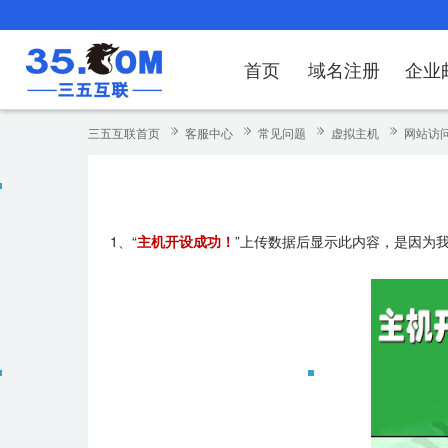
首页
域名注册
企业
域名注册
产品
产品
产品
产品
产品
安全证书
出海独立站
产品
证书品牌
网站推广
域名服务
解决方案
服务
解决方案
解决方案
解决方案
解决方案
三五互联首页
客服中心
常见问题
虚拟主机
网站访
域名注册
企业邮箱
刺猬响站
经济型
基础版
云OA
SSL证书申请
谷易搜
海外加速
ssITrus
百度搜索
DNS管理器
企业云办公解
SSL证书
企业上网解决
企业上网解决
企业上网解决
企
域名价格总览
EDM邮件营销
微信小程序
全能型
标准版
OKR
国密证书申请
DigiCert
Google优化&推广
备案中心
企业沟通解决
海外加速
云服务器常见
外贸数字营销
企业云办公解
企
1、“
主机开设成功！
”上传数据后显示此内容，是因为我司默
近期促销
定制及品牌建站
独享型
高级版
人脉云名片
GeoTrust
域名转入
企业数字化解
Google优化
IPV6转换服务
企业数字化解
虚
Whois查询
谷易搜
外贸型
TrustAsia
SSL证书
企业邮箱常见
A
老型号
代理型
数据库产品