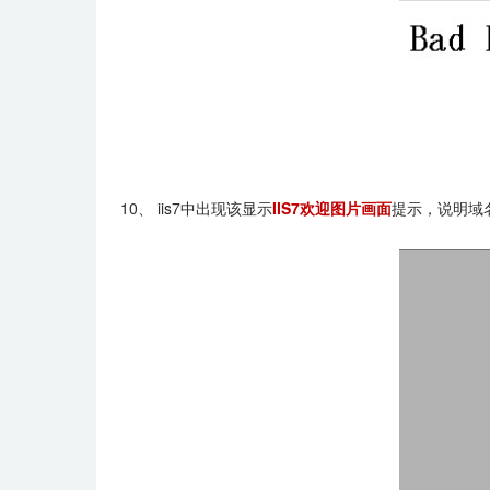
10、 iis7中出现该显示
IIS7欢迎图片画面
提示，说明域