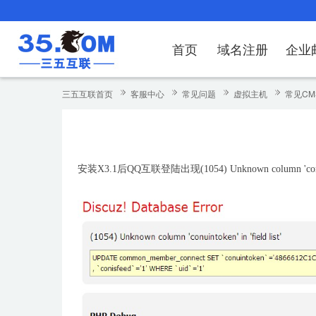
首页
域名注册
企业
域名注册
产品
产品
产品
产品
产品
安全证书
出海独立站
产品
证书品牌
网站推广
域名服务
解决方案
服务
解决方案
解决方案
解决方案
解决方案
三五互联首页
客服中心
常见问题
虚拟主机
常见CM
域名注册
企业邮箱
刺猬响站
经济型
基础版
云OA
SSL证书申请
谷易搜
海外加速
ssITrus
百度搜索
DNS管理器
企业云办公解
SSL证书
企业上网解决
企业上网解决
企业上网解决
企
域名价格总览
EDM邮件营销
微信小程序
全能型
标准版
OKR
国密证书申请
DigiCert
Google优化&推广
备案中心
企业沟通解决
海外加速
云服务器常见
外贸数字营销
企业云办公解
企
安装X3.1后QQ互联登陆出现(1054) Unknown column 'conui
近期促销
定制及品牌建站
独享型
高级版
人脉云名片
GeoTrust
域名转入
企业数字化解
Google优化
IPV6转换服务
企业数字化解
虚
Whois查询
谷易搜
外贸型
TrustAsia
SSL证书
企业邮箱常见
A
老型号
代理型
数据库产品