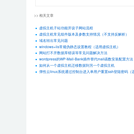
>> 相关文章
虚拟主机子站功能开设子网站流程
虚拟主机常见组件版本及参数支持情况（不支持反解析）
域名转出常见问题
windows+iis常规伪静态设置教程（适用虚拟主机）
网站打不开数据库错误等常见问题解决方法
wordpress的WP-Mail-Bank插件替代mail函数安装配置方法
如何从一个虚拟主机迁移数据到另一个虚拟主机
弹性云linux系统通过控制台进入单用户重置ssh登陆密码（适用