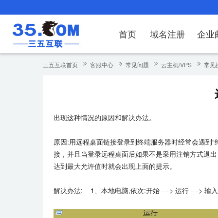
首页
域名注册
企业
域名注册
产品
产品
产品
产品
产品
安全证书
出海独立站
产品
证书品牌
网站推广
域名服务
解决方案
服务
解决方案
解决方案
解决方案
解决方案
三五互联首页
客服中心
常见问题
云主机/VPS
常见
域名注册
企业邮箱
刺猬响站
经济型
基础版
云OA
SSL证书申请
谷易搜
海外加速
ssITrus
百度搜索
DNS管理器
企业云办公解
SSL证书
企业上网解决
企业上网解决
企业上网解决
企
域名价格总览
EDM邮件营销
微信小程序
全能型
标准版
OKR
国密证书申请
DigiCert
Google优化&推广
备案中心
企业沟通解决
海外加速
云服务器常见
外贸数字营销
企业云办公解
企
出现这种情况的原因和解决办法。
近期促销
定制及品牌建站
独享型
高级版
人脉云名片
GeoTrust
域名转入
企业数字化解
Google优化
IPV6转换服务
企业数字化解
虚
Whois查询
谷易搜
外贸型
TrustAsia
SSL证书
企业邮箱常见
A
原因:用远程桌面链接登录到终端服务器时经常会遇到
接，并且当登录远程桌面后如果不是采用注销方式退出
老型号
达到最大允许值时就会出现上面的提示。
代理型
解决办法: 1、本地电脑,依次:开始 ==> 运行 ==> 输入: m
数据库产品