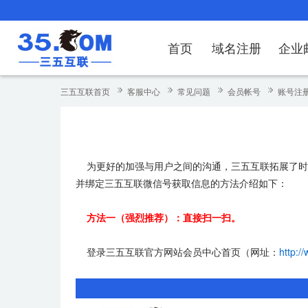
首页
域名注册
企业
域名注册
产品
产品
产品
产品
产品
安全证书
出海独立站
产品
证书品牌
网站推广
域名服务
解决方案
服务
解决方案
解决方案
解决方案
解决方案
三五互联首页
客服中心
常见问题
会员帐号
账号注册
域名注册
企业邮箱
刺猬响站
经济型
基础版
云OA
SSL证书申请
谷易搜
海外加速
ssITrus
百度搜索
DNS管理器
企业云办公解
SSL证书
企业上网解决
企业上网解决
企业上网解决
企
域名价格总览
EDM邮件营销
微信小程序
全能型
标准版
OKR
国密证书申请
DigiCert
Google优化&推广
备案中心
企业沟通解决
海外加速
云服务器常见
外贸数字营销
企业云办公解
企
为更好的加强与用户之间的沟通，三五互联拓展了时
近期促销
定制及品牌建站
独享型
高级版
人脉云名片
GeoTrust
域名转入
企业数字化解
Google优化
IPV6转换服务
企业数字化解
虚
并绑定三五互联微信号获取信息的方法介绍如下：
Whois查询
谷易搜
外贸型
TrustAsia
SSL证书
企业邮箱常见
A
方法一（强烈推荐）：直接扫一扫。
老型号
登录三五互联官方网站会员中心首页（网址：
http:/
代理型
数据库产品