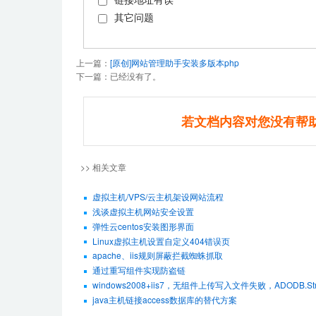
其它问题
上一篇：
[原创]网站管理助手安装多版本php
下一篇：已经没有了。
若文档内容对您没有帮
>> 相关文章
虚拟主机/VPS/云主机架设网站流程
浅谈虚拟主机网站安全设置
弹性云centos安装图形界面
Linux虚拟主机设置自定义404错误页
apache、iis规则屏蔽拦截蜘蛛抓取
通过重写组件实现防盗链
windows2008+iis7，无组件上传写入文件失败，ADODB.Str
java主机链接access数据库的替代方案