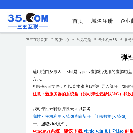
首页
域名注册
企业
域名注册
产品
产品
产品
产品
产品
安全证书
出海独立站
产品
证书品牌
网站推广
域名服务
解决方案
服务
解决方案
解决方案
解决方案
解决方案
三五互联首页
客服中心
常见问题
云主机/VPS
备份
域名注册
企业邮箱
刺猬响站
经济型
基础版
云OA
SSL证书申请
谷易搜
海外加速
ssITrus
百度搜索
DNS管理器
企业云办公解
SSL证书
企业上网解决
企业上网解决
企业上网解决
企
弹
域名价格总览
EDM邮件营销
微信小程序
全能型
标准版
OKR
国密证书申请
DigiCert
Google优化&推广
备案中心
企业沟通解决
海外加速
云服务器常见
外贸数字营销
企业云办公解
企
适用范围及原因：.vhd是hyper-v虚拟机使用的
近期促销
定制及品牌建站
独享型
高级版
人脉云名片
GeoTrust
域名转入
企业数字化解
Google优化
IPV6转换服务
企业数字化解
虚
方式。
Whois查询
谷易搜
外贸型
TrustAsia
SSL证书
企业邮箱常见
A
如果有vhd文件，可以直接参考虚拟机导入部分，如果没有
注意：新服务器的系统盘（我司弹性云默认30G）和
老型号
代理型
我司弹性云转移弹性云可以参考：
弹性云主机利用云镜像克隆新开、迁移数据[云镜像]
数据库产品
一、提取vhd文件。
windows系统 建议下载
virtio-win-0.1-74.iso
到服