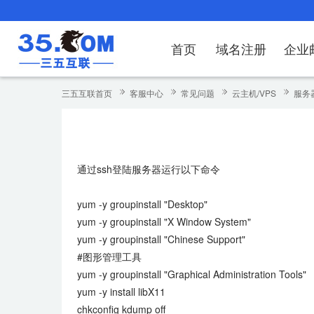
首页
域名注册
企业
域名注册
产品
产品
产品
产品
产品
安全证书
出海独立站
产品
证书品牌
网站推广
域名服务
解决方案
服务
解决方案
解决方案
解决方案
解决方案
三五互联首页
客服中心
常见问题
云主机/VPS
服务
域名注册
企业邮箱
刺猬响站
经济型
基础版
云OA
SSL证书申请
谷易搜
海外加速
ssITrus
百度搜索
DNS管理器
企业云办公解
SSL证书
企业上网解决
企业上网解决
企业上网解决
企
域名价格总览
EDM邮件营销
微信小程序
全能型
标准版
OKR
国密证书申请
DigiCert
Google优化&推广
备案中心
企业沟通解决
海外加速
云服务器常见
外贸数字营销
企业云办公解
企
通过ssh登陆服务器运行以下命令
近期促销
定制及品牌建站
独享型
高级版
人脉云名片
GeoTrust
域名转入
企业数字化解
Google优化
IPV6转换服务
企业数字化解
虚
Whois查询
谷易搜
外贸型
TrustAsia
SSL证书
企业邮箱常见
A
yum -y groupinstall "Desktop"
yum -y groupinstall "X Window System"
老型号
yum -y groupinstall "Chinese Support"
#图形管理工具
代理型
yum -y groupinstall "Graphical Administration Tools"
数据库产品
yum -y install libX11
chkconfig kdump off