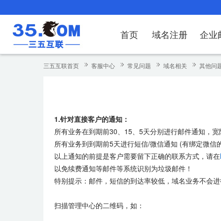
首页
域名注册
企业
域名注册
产品
产品
产品
产品
产品
安全证书
出海独立站
产品
证书品牌
网站推广
域名服务
解决方案
服务
解决方案
解决方案
解决方案
解决方案
三五互联首页
客服中心
常见问题
域名相关
其他问
域名注册
企业邮箱
刺猬响站
经济型
基础版
云OA
SSL证书申请
谷易搜
海外加速
ssITrus
百度搜索
DNS管理器
企业云办公解
SSL证书
企业上网解决
企业上网解决
企业上网解决
企
域名价格总览
EDM邮件营销
微信小程序
全能型
标准版
OKR
国密证书申请
DigiCert
Google优化&推广
备案中心
企业沟通解决
海外加速
云服务器常见
外贸数字营销
企业云办公解
企
1.针对直接客户的通知：
近期促销
定制及品牌建站
独享型
高级版
人脉云名片
GeoTrust
域名转入
企业数字化解
Google优化
IPV6转换服务
企业数字化解
虚
所有业务在到期前30、15、5天分别进行邮件通知，
Whois查询
谷易搜
外贸型
TrustAsia
SSL证书
企业邮箱常见
A
所有业务到到期前5天进行短信/微信通知 (有绑定微信
以上通知的前提是客户需要留下正确的联系方式，请在
老型号
以免续费通知等邮件等系统识别为垃圾邮件！
特别提示：邮件，短信的到达率较低，域名业务不会进
代理型
数据库产品
扫描管理中心的二维码，如：