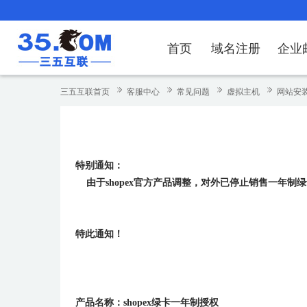
首页
域名注册
企业
域名注册
产品
产品
产品
产品
产品
安全证书
出海独立站
产品
证书品牌
网站推广
域名服务
解决方案
服务
解决方案
解决方案
解决方案
解决方案
三五互联首页
客服中心
常见问题
虚拟主机
网站安
域名注册
企业邮箱
刺猬响站
经济型
基础版
云OA
SSL证书申请
谷易搜
海外加速
ssITrus
百度搜索
DNS管理器
企业云办公解
SSL证书
企业上网解决
企业上网解决
企业上网解决
企
域名价格总览
EDM邮件营销
微信小程序
全能型
标准版
OKR
国密证书申请
DigiCert
Google优化&推广
备案中心
企业沟通解决
海外加速
云服务器常见
外贸数字营销
企业云办公解
企
特别通知：
近期促销
定制及品牌建站
独享型
高级版
人脉云名片
GeoTrust
域名转入
企业数字化解
Google优化
IPV6转换服务
企业数字化解
虚
由于shopex官方产品调整，对外已停止销售一年制绿
Whois查询
谷易搜
外贸型
TrustAsia
SSL证书
企业邮箱常见
A
老型号
特此通知！
代理型
数据库产品
产品名称：shopex绿卡一年制授权