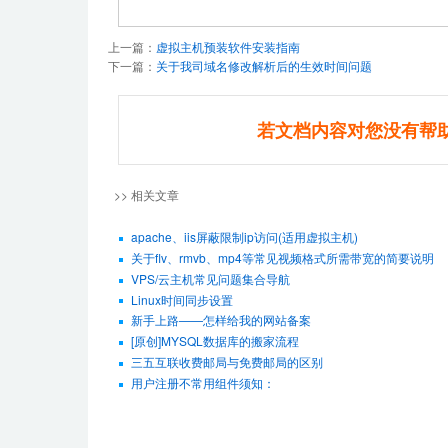
上一篇：
虚拟主机预装软件安装指南
下一篇：
关于我司域名修改解析后的生效时间问题
若文档内容对您没有帮
>> 相关文章
apache、iis屏蔽限制ip访问(适用虚拟主机)
关于flv、rmvb、mp4等常见视频格式所需带宽的简要说明
VPS/云主机常见问题集合导航
Linux时间同步设置
新手上路——怎样给我的网站备案
[原创]MYSQL数据库的搬家流程
三五互联收费邮局与免费邮局的区别
用户注册不常用组件须知：