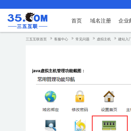
首页
域名注册
企业
域名注册
产品
产品
产品
产品
产品
安全证书
出海独立站
产品
证书品牌
网站推广
域名服务
解决方案
服务
解决方案
解决方案
解决方案
解决方案
三五互联首页
客服中心
常见问题
虚拟主机
建站入
域名注册
企业邮箱
刺猬响站
经济型
基础版
云OA
SSL证书申请
谷易搜
海外加速
ssITrus
百度搜索
DNS管理器
企业云办公解
SSL证书
企业上网解决
企业上网解决
企业上网解决
企
域名价格总览
EDM邮件营销
微信小程序
全能型
标准版
OKR
国密证书申请
DigiCert
Google优化&推广
备案中心
企业沟通解决
海外加速
云服务器常见
外贸数字营销
企业云办公解
企
java虚拟主机管理功能截图：
近期促销
定制及品牌建站
独享型
高级版
人脉云名片
GeoTrust
域名转入
企业数字化解
Google优化
IPV6转换服务
企业数字化解
虚
Whois查询
谷易搜
外贸型
TrustAsia
SSL证书
企业邮箱常见
A
老型号
代理型
数据库产品