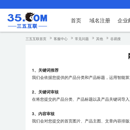
首页
域名注册
企业
域名注册
产品
产品
产品
产品
产品
安全证书
出海独立站
产品
证书品牌
网站推广
域名服务
解决方案
服务
解决方案
解决方案
解决方案
解决方案
三五互联首页
客服中心
常见问题
其他
谷易搜
域名注册
企业邮箱
刺猬响站
经济型
基础版
云OA
SSL证书申请
谷易搜
海外加速
ssITrus
百度搜索
DNS管理器
企业云办公解
SSL证书
企业上网解决
企业上网解决
企业上网解决
企
域名价格总览
EDM邮件营销
微信小程序
全能型
标准版
OKR
国密证书申请
DigiCert
Google优化&推广
备案中心
企业沟通解决
海外加速
云服务器常见
外贸数字营销
企业云办公解
企
1、关键词推荐
近期促销
定制及品牌建站
独享型
高级版
人脉云名片
GeoTrust
域名转入
企业数字化解
Google优化
IPV6转换服务
企业数字化解
虚
我们会依据您提供的产品分类和产品标题，运用智能算
Whois查询
谷易搜
外贸型
TrustAsia
SSL证书
企业邮箱常见
A
2、关键词审核
老型号
在将您提交的产品分类、产品标题以及产品关键词导入系
代理型
3、内容审核
数据库产品
我们会对您提交的首页图片、产品主图、文章内容排版