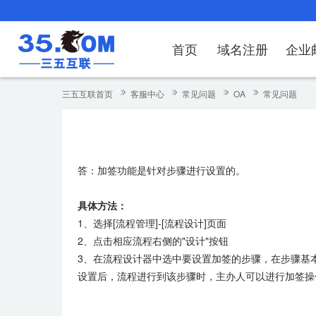
首页
域名注册
企业
域名注册
产品
产品
产品
产品
产品
安全证书
出海独立站
产品
证书品牌
网站推广
域名服务
解决方案
服务
解决方案
解决方案
解决方案
解决方案
三五互联首页
客服中心
常见问题
OA
常见问题
域名注册
企业邮箱
刺猬响站
经济型
基础版
云OA
SSL证书申请
谷易搜
海外加速
ssITrus
百度搜索
DNS管理器
企业云办公解
SSL证书
企业上网解决
企业上网解决
企业上网解决
企
域名价格总览
EDM邮件营销
微信小程序
全能型
标准版
OKR
国密证书申请
DigiCert
Google优化&推广
备案中心
企业沟通解决
海外加速
云服务器常见
外贸数字营销
企业云办公解
企
答：加签功能是针对步骤进行设置的。
近期促销
定制及品牌建站
独享型
高级版
人脉云名片
GeoTrust
域名转入
企业数字化解
Google优化
IPV6转换服务
企业数字化解
虚
Whois查询
谷易搜
外贸型
TrustAsia
SSL证书
企业邮箱常见
A
具体方法：
1、选择[流程管理]-[流程设计]页面
老型号
2、点击相应流程右侧的"设计"按钮
3、在流程设计器中选中要设置加签的步骤，在步骤基
代理型
设置后，流程进行到该步骤时，主办人可以进行加签操
数据库产品