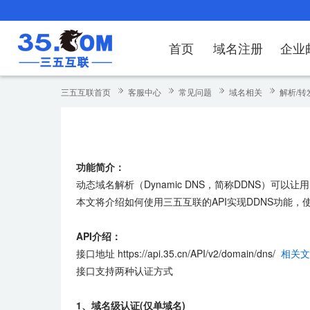
首页
域名注册
企业
域名注册
产品
产品
产品
产品
产品
安全证书
出海独立站
产品
证书品牌
网站推广
域名服务
解决方案
服务
解决方案
解决方案
解决方案
解决方案
三五互联首页
客服中心
常见问题
域名相关
解析/转
域名注册
企业邮箱
刺猬响站
经济型
基础版
云OA
SSL证书申请
谷易搜
海外加速
ssITrus
百度搜索
DNS管理器
企业云办公解
SSL证书
企业上网解决
企业上网解决
企业上网解决
企
域名价格总览
EDM邮件营销
微信小程序
全能型
标准版
OKR
国密证书申请
DigiCert
Google优化&推广
备案中心
企业沟通解决
海外加速
云服务器常见
外贸数字营销
企业云办公解
企
功能简介：
近期促销
定制及品牌建站
独享型
高级版
人脉云名片
GeoTrust
域名转入
企业数字化解
Google优化
IPV6转换服务
企业数字化解
虚
动态域名解析（Dynamic DNS，简称DDNS）可
Whois查询
谷易搜
外贸型
TrustAsia
SSL证书
企业邮箱常见
A
本文将介绍如何使用三五互联的API实现DDNS功能，
老型号
API介绍：
接口地址 https://api.35.cn/API/v2/domain/dns/
相关文档
代理型
接口支持两种认证方式
数据库产品
1、域名级认证(仅单域名)