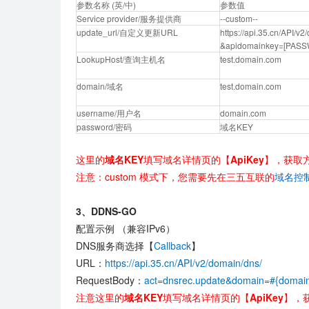
参数名称 (英/中)
参数值
Service provider/服务提供商
--custom--
update_url/自定义更新URL
https://api.35.cn/API
&apidomainkey=[PAS
LookupHost/查询主机名
test.domain.com
domain/域名
test.domain.com
username/用户名
domain.com
password/密码
域名KEY
这里的
域名KEY
填写域名详情页的【
ApiKey
】，获取
注意：custom 模式下，您需要先在三五互联的
域名控
3、
DDNS-GO
配置示例 （兼容IPv6）
DNS服务商选择【
Callback
】
URL：
https://api.35.cn/API/v2/domain/dns/
RequestBody：
act=dnsrec.update&domain=#{domai
注意这里的
域名KEY
填写域名详情页的【
ApiKey
】，