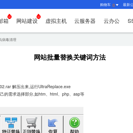
购物车
最新
0
邮箱
网站建设
虚拟主机
云服务器
云办公
S
证书管理
社媒运营
解决方案
常见问题
解决方案
常见问题
常见问题
常见问题
解决方案
解决方案
常见问题
常见问题
常见问题
常见问
常见问
马病毒清理
决方案
方案
方案
方案
业上网解决方案
证书选购
出海社媒运营
企业邮箱首次登录
如何购买云服务器
什么是CDN？为什么要用CDN？
什么是OA？
企业上网解决方案
企业上网解决方案
网络安全解决方案
外贸数字营销解决
购买虚拟主机常见问题咨
域名注册新手
如何管理刺猬
HTTP
谷易搜
网站批量替换关键词方法
方案
别？
邮局解析及客户端设置使用指南
如何选择合适的云服务器
如何接入域名？
OA有哪些功能？
如何选择合适的虚拟主机
如何购买域名
站点访问常见
独立站
方案
问题
解决方案
决方案
业数字化解决方案
我的证书
企业数字化解决方案
网络安全解决方案
什么是
企业邮箱部署SSL证书
云服务器购买常见问题
如何管理加速域名？
35OA有什么优势？
虚拟主机购买流程
域名到期了如
如何设置页面
谷易搜
决方案
&推广
决方案
拟主机常见问题
证书托管
域名常见问题
网站建设常见问题
什么是D
企业邮箱续费流程
服务器网站搭建步骤
如何查询流量使用情况？
如何创建OKR？
选择多大的空间和流量合
域名注册常见
网站SEO、
关键词
问题
I扫描/修复
ce5.02.rar 解压出来,运行UltraReplace.exe
书？
需求选择部分,如htm、html、php、asp等
CDN流量包如何续费？
怎么创建云名片？
如何转入/转出
网站安全及侵
费用相
如何选