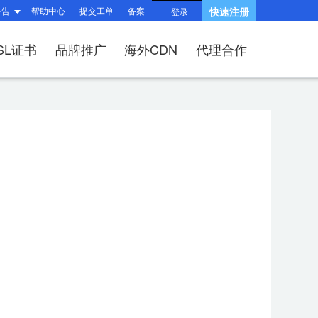
公告
帮助中心
提交工单
备案
快速注册
登录
SL证书
品牌推广
海外CDN
代理合作
题
题
询
指南
响站？
和HTTPS有什么区
产品功能与优势
?
（操作流程）？
问题
建站流程
SSL证书？
何续费？
布局与组件渲染
后台操作指南
V、OV、EV证
适?
问题
收录相关问题
相关问题
/过户域名？
权相关问题
关问题
择SSL证书品牌？