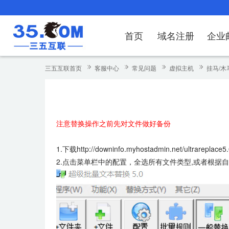
首页
域名注册
企业
域名注册
产品
产品
产品
产品
产品
安全证书
出海独立站
产品
证书品牌
网站推广
域名服务
解决方案
服务
解决方案
解决方案
解决方案
解决方案
三五互联首页
客服中心
常见问题
虚拟主机
挂马/木
域名注册
企业邮箱
刺猬响站
经济型
基础版
云OA
SSL证书申请
谷易搜
海外加速
ssITrus
百度搜索
DNS管理器
企业云办公解
SSL证书
企业上网解决
企业上网解决
企业上网解决
企
域名价格总览
EDM邮件营销
微信小程序
全能型
标准版
OKR
国密证书申请
DigiCert
Google优化&推广
备案中心
企业沟通解决
海外加速
云服务器常见
外贸数字营销
企业云办公解
企
注意替换操作之前先对文件做好备份
近期促销
定制及品牌建站
独享型
高级版
人脉云名片
GeoTrust
域名转入
企业数字化解
Google优化
IPV6转换服务
企业数字化解
虚
Whois查询
谷易搜
外贸型
TrustAsia
SSL证书
企业邮箱常见
A
1.下载http://downinfo.myhostadmin.net/ultrarepla
2.点击菜单栏中的配置，全选所有文件类型,或者根据自己的
老型号
代理型
数据库产品