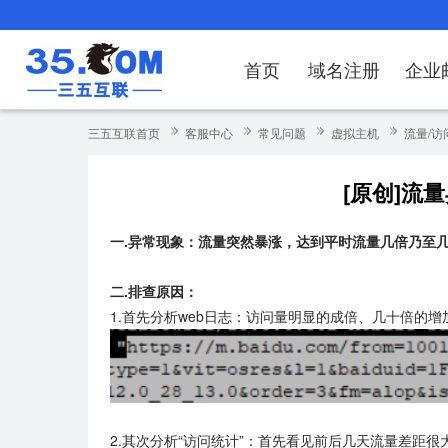
首页
域名注册
企业
域名注册
产品
产品
产品
产品
产品
安全证书
出海独立站
产品
证书品牌
网站推广
域名服务
解决方案
服务
解决方案
解决方案
解决方案
解决方案
三五互联首页
客服中心
常见问题
虚拟主机
流量/访
域名注册
企业邮箱
刺猬响站
经济型
基础版
云OA
SSL证书申请
谷易搜
海外加速
ssITrus
百度搜索
DNS管理器
企业云办公解
SSL证书
企业上网解决
企业上网解决
企业上网解决
企
[原创]流
域名价格总览
EDM邮件营销
微信小程序
全能型
标准版
OKR
国密证书申请
DigiCert
Google优化&推广
备案中心
企业沟通解决
海外加速
云服务器常见
外贸数字营销
企业云办公解
企
一.异常现象：流量突然暴涨，达到平时流量几倍乃至
近期促销
定制及品牌建站
独享型
高级版
人脉云名片
GeoTrust
域名转入
企业数字化解
Google优化
IPV6转换服务
企业数字化解
虚
Whois查询
谷易搜
外贸型
TrustAsia
SSL证书
企业邮箱常见
A
二.排查原因：
1.首先分析web日志：访问量明显的成倍、几十倍的
老型号
代理型
数据库产品
2.其次分析“访问统计”：首先看见前后几天流量差距