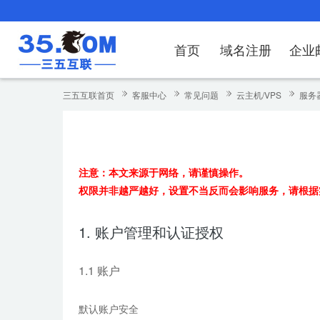
首页
域名注册
企业
域名注册
产品
产品
产品
产品
产品
安全证书
出海独立站
产品
证书品牌
网站推广
域名服务
解决方案
服务
解决方案
解决方案
解决方案
解决方案
三五互联首页
客服中心
常见问题
云主机/VPS
服务
域名注册
企业邮箱
刺猬响站
经济型
基础版
云OA
SSL证书申请
谷易搜
海外加速
ssITrus
百度搜索
DNS管理器
企业云办公解
SSL证书
企业上网解决
企业上网解决
企业上网解决
企
域名价格总览
EDM邮件营销
微信小程序
全能型
标准版
OKR
国密证书申请
DigiCert
Google优化&推广
备案中心
企业沟通解决
海外加速
云服务器常见
外贸数字营销
企业云办公解
企
注意：
本文来源于网络，请谨慎操作。
近期促销
定制及品牌建站
独享型
高级版
人脉云名片
GeoTrust
域名转入
企业数字化解
Google优化
IPV6转换服务
企业数字化解
虚
权限并非越严越好，设置不当反而会影响服务，请根据
Whois查询
谷易搜
外贸型
TrustAsia
SSL证书
企业邮箱常见
A
1. 账户管理和认证授权
老型号
代理型
1.1 账户
数据库产品
默认账户安全