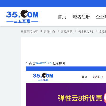
首页
域名注册
企业
域名注册
产品
产品
产品
产品
产品
安全证书
出海独立站
产品
证书品牌
网站推广
域名服务
解决方案
服务
解决方案
解决方案
解决方案
解决方案
三五互联首页
客服中心
常见问题
云主机/VPS
常见
域名注册
企业邮箱
刺猬响站
经济型
基础版
云OA
SSL证书申请
谷易搜
海外加速
ssITrus
百度搜索
DNS管理器
企业云办公解
SSL证书
企业上网解决
企业上网解决
企业上网解决
企
域名价格总览
EDM邮件营销
微信小程序
全能型
标准版
OKR
国密证书申请
DigiCert
Google优化&推广
备案中心
企业沟通解决
海外加速
云服务器常见
外贸数字营销
企业云办公解
企
近期促销
定制及品牌建站
独享型
高级版
人脉云名片
GeoTrust
域名转入
企业数字化解
Google优化
IPV6转换服务
企业数字化解
虚
1.点击
www.35.cn
登录账号
Whois查询
谷易搜
外贸型
TrustAsia
SSL证书
企业邮箱常见
A
老型号
代理型
数据库产品