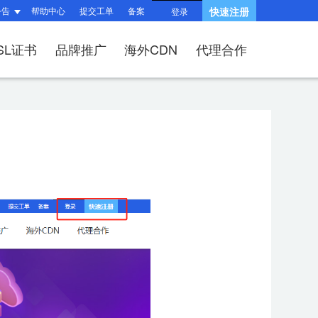
公告
帮助中心
提交工单
备案
快速注册
登录
SL证书
品牌推广
海外CDN
代理合作
题
题
询
指南
响站？
和HTTPS有什么区
产品功能与优势
?
（操作流程）？
问题
建站流程
SSL证书？
何续费？
布局与组件渲染
后台操作指南
V、OV、EV证
适?
问题
收录相关问题
相关问题
/过户域名？
权相关问题
关问题
择SSL证书品牌？