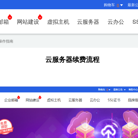
购物车
最新
0
邮箱
网站建设
虚拟主机
云服务器
云办公
S
证书管理
社媒运营
解决方案
常见问题
解决方案
常见问题
常见问题
常见问题
解决方案
解决方案
常见问题
常见问题
常见问题
常见问
常见问
操作指南
决方案
方案
方案
方案
业上网解决方案
证书选购
出海社媒运营
企业邮箱首次登录
如何购买云服务器
什么是CDN？为什么要用CDN？
什么是OA？
企业上网解决方案
企业上网解决方案
网络安全解决方案
外贸数字营销解决
购买虚拟主机常见问题咨
域名注册新手
如何管理刺猬
HTTP
谷易搜
云服务器续费流程
方案
别？
邮局解析及客户端设置使用指南
如何选择合适的云服务器
如何接入域名？
OA有哪些功能？
如何选择合适的虚拟主机
如何购买域名
站点访问常见
独立站
方案
问题
解决方案
决方案
业数字化解决方案
我的证书
企业数字化解决方案
网络安全解决方案
什么是
企业邮箱部署SSL证书
云服务器购买常见问题
如何管理加速域名？
35OA有什么优势？
虚拟主机购买流程
域名到期了如
如何设置页面
谷易搜
决方案
&推广
决方案
拟主机常见问题
证书托管
域名常见问题
网站建设常见问题
什么是D
企业邮箱续费流程
服务器网站搭建步骤
如何查询流量使用情况？
如何创建OKR？
选择多大的空间和流量合
域名注册常见
网站SEO、
关键词
问题
I扫描/修复
书？
CDN流量包如何续费？
怎么创建云名片？
如何转入/转出
网站安全及侵
费用相
如何选