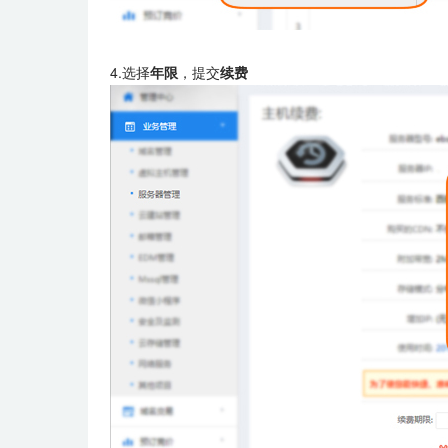
4.选择
年限
，提交
续费