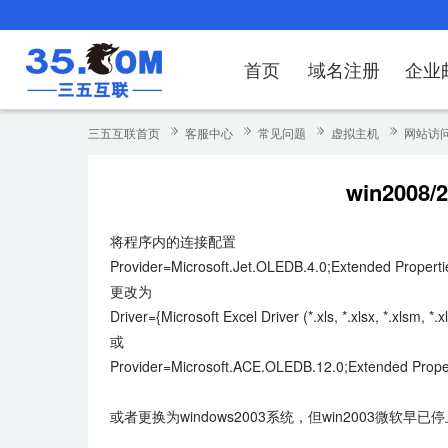
首页
域名注册
企业
域名注册
产品
产品
产品
产品
产品
安全证书
出海独立站
产品
证书品牌
网站推广
域名服务
解决方案
服务
解决方案
解决方案
解决方案
解决方案
三五互联首页
客服中心
常见问题
虚拟主机
网站访
域名注册
企业邮箱
刺猬响站
经济型
基础版
云OA
SSL证书申请
谷易搜
海外加速
ssITrus
百度搜索
DNS管理器
企业云办公解
SSL证书
企业上网解决
企业上网解决
企业上网解决
企
win200
域名价格总览
EDM邮件营销
微信小程序
全能型
标准版
OKR
国密证书申请
DigiCert
Google优化&推广
备案中心
企业沟通解决
海外加速
云服务器常见
外贸数字营销
企业云办公解
企
将程序内的连接配置
近期促销
定制及品牌建站
独享型
高级版
人脉云名片
GeoTrust
域名转入
企业数字化解
Google优化
IPV6转换服务
企业数字化解
虚
Provider=Microsoft.Jet.OLEDB.4.0;Extended Prop
Whois查询
谷易搜
外贸型
TrustAsia
SSL证书
企业邮箱常见
A
更改为
Driver={Microsoft Excel Driver (*.xls, *.xlsx, *.xl
老型号
或
Provider=Microsoft.ACE.OLEDB.12.0;Extended Pr
代理型
数据库产品
或者更换为windows2003系统，但win2003